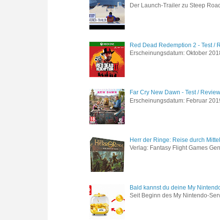
Der Launch-Trailer zu Steep Road 
Red Dead Redemption 2 - Test / 
Erscheinungsdatum: Oktober 2018 
Far Cry New Dawn - Test / Revie
Erscheinungsdatum: Februar 2019 G
Herr der Ringe: Reise durch Mitte
Verlag: Fantasy Flight Games Genr
Bald kannst du deine My Nintend
Seit Beginn des My Nintendo-Ser