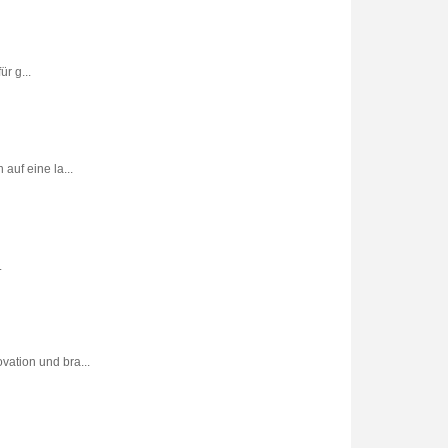
r g...
uf eine la...
.
vation und bra...