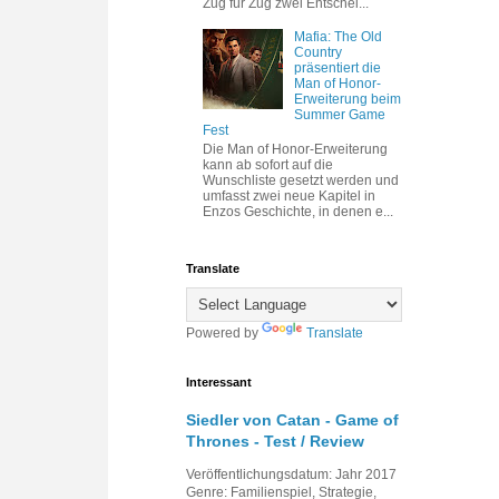
Zug für Zug zwei Entschei...
Mafia: The Old
Country
präsentiert die
Man of Honor-
Erweiterung beim
Summer Game
Fest
Die Man of Honor-Erweiterung
kann ab sofort auf die
Wunschliste gesetzt werden und
umfasst zwei neue Kapitel in
Enzos Geschichte, in denen e...
Translate
Powered by
Translate
Interessant
Siedler von Catan - Game of
Thrones - Test / Review
Veröffentlichungsdatum: Jahr 2017
Genre: Familienspiel, Strategie,