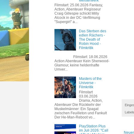
Meisterwerk
Filmstart: 25.06.2026 Fantasy,
Action, Abenteuer Regisseur
Craig Gillespie schickt Milly
Alcock in der DC-Verfilmung
"Supergirl" a...
Das Sterben des
edlen Rächers -
The Death of
Robin Hood -
Filmkritik
Filmstart: 18.06.2026
Action Abenteuer Kein Sherwood-
Glamour, keine heldenhafte
Umver...
Masters of the
Universe -
Filmkritik
Filmstart
03.06.2026
Drama, Action,
Abenteuer Die Rückkehr der
Einges
Muskelmänner: Ein Spagat
Label
zwischen Feuilleton und Fankult
Der He-Man-Reboot vo...
PlayStation Plus
im Juli 2026: "Call
Neuer