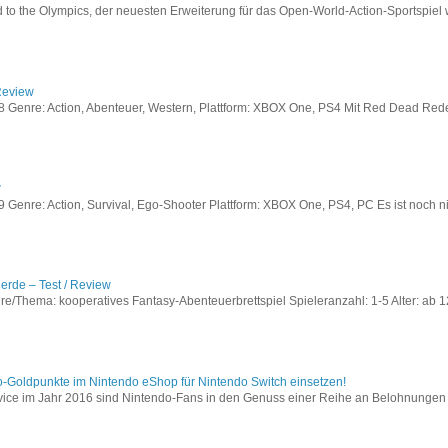
to the Olympics, der neuesten Erweiterung für das Open-World-Action-Sportspiel w
Review
Genre: Action, Abenteuer, Western, Plattform: XBOX One, PS4 Mit Red Dead Redem
w
enre: Action, Survival, Ego-Shooter Plattform: XBOX One, PS4, PC Es ist noch nic
lerde – Test / Review
e/Thema: kooperatives Fantasy-Abenteuerbrettspiel Spieleranzahl: 1-5 Alter: ab 12
o-Goldpunkte im Nintendo eShop für Nintendo Switch einsetzen!
vice im Jahr 2016 sind Nintendo-Fans in den Genuss einer Reihe an Belohnungen 