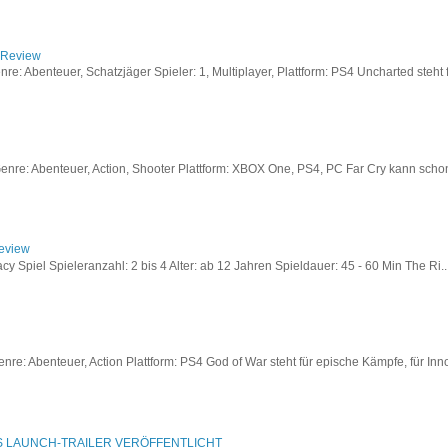
/ Review
: Abenteuer, Schatzjäger Spieler: 1, Multiplayer, Plattform: PS4 Uncharted steht fü
re: Abenteuer, Action, Shooter Plattform: XBOX One, PS4, PC Far Cry kann schon a
Review
acy Spiel Spieleranzahl: 2 bis 4 Alter: ab 12 Jahren Spieldauer: 45 - 60 Min The Ri..
re: Abenteuer, Action Plattform: PS4 God of War steht für epische Kämpfe, für Inno
S LAUNCH-TRAILER VERÖFFENTLICHT