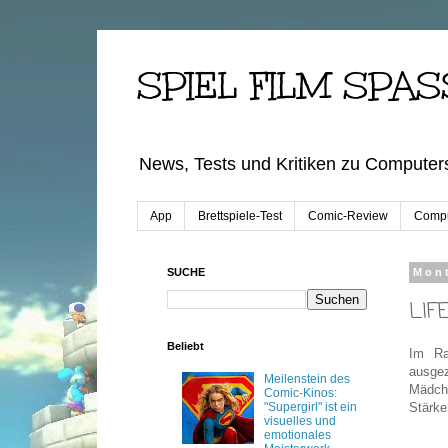
SPIEL FILM SPAS
News, Tests und Kritiken zu Computers
App
Brettspiele-Test
Comic-Review
Compu
SUCHE
Mont
LIF
Beliebt
Im Ra
ausgez
Meilenstein des
Mädche
Comic-Kinos:
"Supergirl" ist ein
Stärke
visuelles und
emotionales