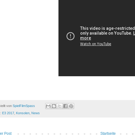
tellt von
SpielFilmSpass
s:
E3 2017
,
Konsolen
,
News
er Post
Startseite