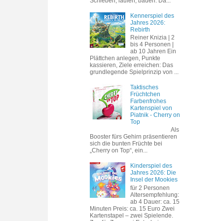
Schieben, laufen, bauen. Da...
Kennerspiel des
Jahres 2026:
Rebirth
Reiner Knizia | 2
bis 4 Personen |
ab 10 Jahren Ein
Plättchen anlegen, Punkte
kassieren, Ziele erreichen: Das
grundlegende Spielprinzip von ...
Taktisches
Früchtchen
Farbenfrohes
Kartenspiel von
Piatnik - Cherry on
Top
Als
Booster fürs Gehirn präsentieren
sich die bunten Früchte bei
„Cherry on Top“, ein...
Kinderspiel des
Jahres 2026: Die
Insel der Mookies
für 2 Personen
Altersempfehlung:
ab 4 Dauer: ca. 15
Minuten Preis: ca. 15 Euro Zwei
Kartenstapel – zwei Spielende.