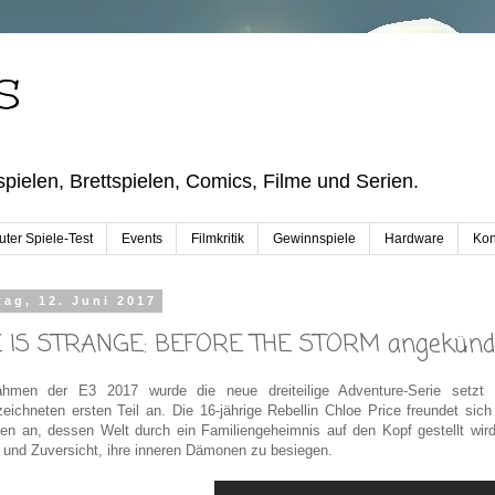
S
pielen, Brettspielen, Comics, Filme und Serien.
ter Spiele-Test
Events
Filmkritik
Gewinnspiele
Hardware
Kon
ag, 12. Juni 2017
E IS STRANGE: BEFORE THE STORM angekünd
hmen der E3 2017 wurde die neue dreiteilige Adventure-Serie setz
eichneten ersten Teil an. Die 16-jährige Rebellin Chloe Price freundet si
n an, dessen Welt durch ein Familiengeheimnis auf den Kopf gestellt wir
 und Zuversicht, ihre inneren Dämonen zu besiegen.