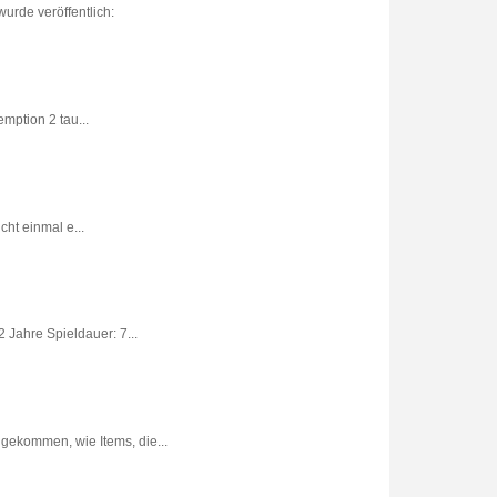
urde veröffentlich:
ption 2 tau...
ht einmal e...
 Jahre Spieldauer: 7...
gekommen, wie Items, die...