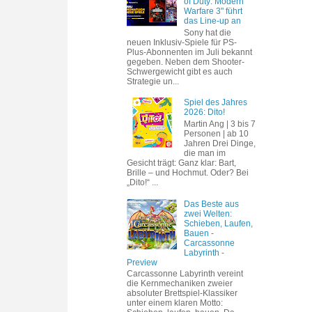
of Duty: Modern
Warfare 3" führt
das Line-up an
Sony hat die
neuen Inklusiv-Spiele für PS-
Plus-Abonnenten im Juli bekannt
gegeben. Neben dem Shooter-
Schwergewicht gibt es auch
Strategie un...
Spiel des Jahres
2026: Dito!
Martin Ang | 3 bis 7
Personen | ab 10
Jahren Drei Dinge,
die man im
Gesicht trägt: Ganz klar: Bart,
Brille – und Hochmut. Oder? Bei
„Dito!“ ...
Das Beste aus
zwei Welten:
Schieben, Laufen,
Bauen -
Carcassonne
Labyrinth -
Preview
Carcassonne Labyrinth vereint
die Kernmechaniken zweier
absoluter Brettspiel-Klassiker
unter einem klaren Motto: