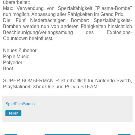
überarbeitet:
Max: Verwendung von Spezialfähigkeit "Plasma-Bombe"
nun möglich, Anpassung aller Fähigkeiten im Grand Prix.
Die Fünf Niederträchtigen Bomber: Spezialfähigkeits-
Bomben werden nun von anderen Fähigkeiten hinsichtlich
Beschleunigung/Verlangsamung des Explosions-
Countdown beeinflusst.
Neues Zubehör:
Pop'n Music
Polyeder
Boot
SUPER BOMBERMAN R ist erhältlich für Nintendo Switch,
PlayStation4, Xbox One und PC via STEAM.
SpielFilmSpass
Teilen