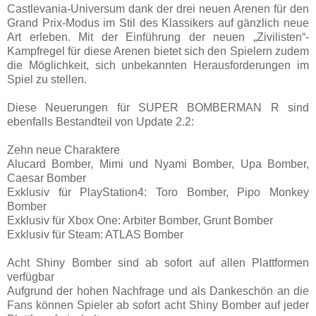
Castlevania-Universum dank der drei neuen Arenen für den
Grand Prix-Modus im Stil des Klassikers auf gänzlich neue
Art erleben. Mit der Einführung der neuen „Zivilisten“-
Kampfregel für diese Arenen bietet sich den Spielern zudem
die Möglichkeit, sich unbekannten Herausforderungen im
Spiel zu stellen.
Diese Neuerungen für SUPER BOMBERMAN R sind
ebenfalls Bestandteil von Update 2.2:
Zehn neue Charaktere
Alucard Bomber, Mimi und Nyami Bomber, Upa Bomber,
Caesar Bomber
Exklusiv für PlayStation4: Toro Bomber, Pipo Monkey
Bomber
Exklusiv für Xbox One: Arbiter Bomber, Grunt Bomber
Exklusiv für Steam: ATLAS Bomber
Acht Shiny Bomber sind ab sofort auf allen Plattformen
verfügbar
Aufgrund der hohen Nachfrage und als Dankeschön an die
Fans können Spieler ab sofort acht Shiny Bomber auf jeder