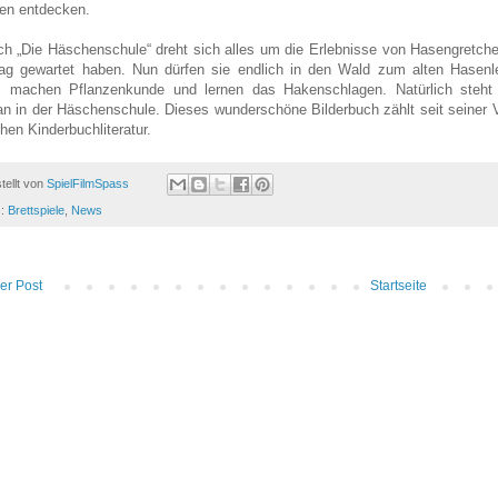
len entdecken.
h „Die Häschenschule“ dreht sich alles um die Erlebnisse von Hasengretche
ag gewartet haben. Nun dürfen sie endlich in den Wald zum alten Hasenl
, machen Pflanzenkunde und lernen das Hakenschlagen. Natürlich steht
an in der Häschenschule. Dieses wunderschöne Bilderbuch zählt seit seiner V
hen Kinderbuchliteratur.
tellt von
SpielFilmSpass
s:
Brettspiele
,
News
er Post
Startseite