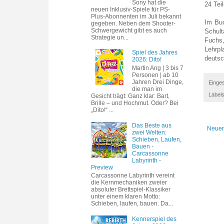
Sony hat die
24 Tei
neuen Inklusiv-Spiele für PS-
Plus-Abonnenten im Juli bekannt
Im Buc
gegeben. Neben dem Shooter-
Schwergewicht gibt es auch
Schult
Strategie un...
Fuchs
Lehrpl
Spiel des Jahres
deutsc
2026: Dito!
Martin Ang | 3 bis 7
Personen | ab 10
Jahren Drei Dinge,
Einges
die man im
Label
Gesicht trägt: Ganz klar: Bart,
Brille – und Hochmut. Oder? Bei
„Dito!“ ...
Das Beste aus
Neuer
zwei Welten:
Schieben, Laufen,
Bauen -
Carcassonne
Labyrinth -
Preview
Carcassonne Labyrinth vereint
die Kernmechaniken zweier
absoluter Brettspiel-Klassiker
unter einem klaren Motto:
Schieben, laufen, bauen. Da...
Kennerspiel des