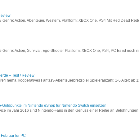
Review
Genre: Action, Abenteuer, Western, Plattform: XBOX One, PS4 Mit Red Dead Redem
w
enre: Action, Survival, Ego-Shooter Plattform: XBOX One, PS4, PC Es ist noch nic
lerde – Test / Review
e/Thema: kooperatives Fantasy-Abenteuerbrettspiel Spieleranzahl: 1-5 Alter: ab 12
o-Goldpunkte im Nintendo eShop für Nintendo Switch einsetzen!
vice im Jahr 2016 sind Nintendo-Fans in den Genuss einer Reihe an Belohnungen 
 Februar für PC