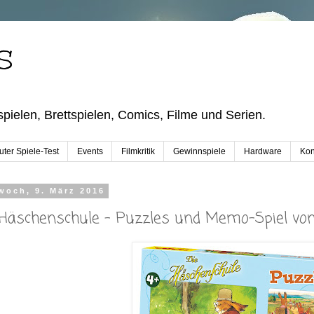
S
pielen, Brettspielen, Comics, Filme und Serien.
ter Spiele-Test
Events
Filmkritik
Gewinnspiele
Hardware
Kon
woch, 9. März 2016
 Häschenschule – Puzzles und Memo-Spiel v