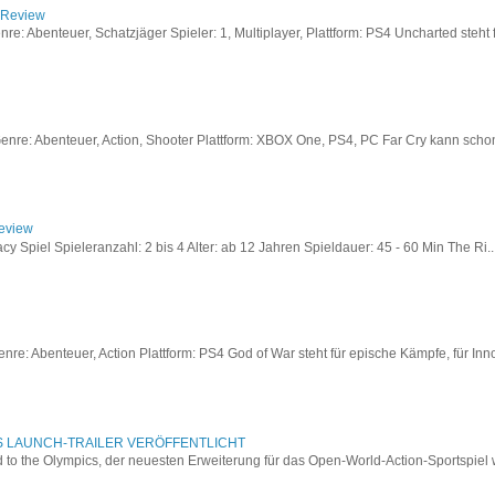
/ Review
: Abenteuer, Schatzjäger Spieler: 1, Multiplayer, Plattform: PS4 Uncharted steht fü
re: Abenteuer, Action, Shooter Plattform: XBOX One, PS4, PC Far Cry kann schon a
Review
acy Spiel Spieleranzahl: 2 bis 4 Alter: ab 12 Jahren Spieldauer: 45 - 60 Min The Ri..
re: Abenteuer, Action Plattform: PS4 God of War steht für epische Kämpfe, für Inno
S LAUNCH-TRAILER VERÖFFENTLICHT
to the Olympics, der neuesten Erweiterung für das Open-World-Action-Sportspiel w