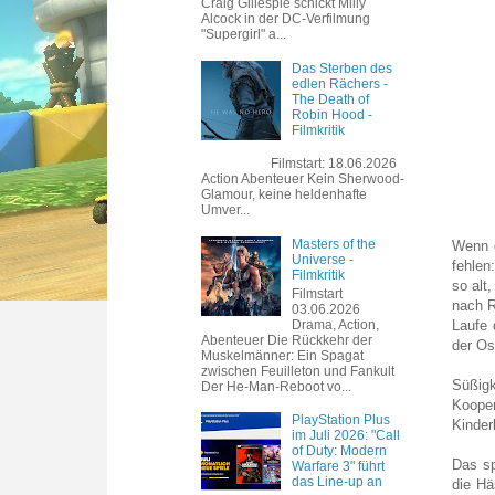
Craig Gillespie schickt Milly
Alcock in der DC-Verfilmung
"Supergirl" a...
Das Sterben des
edlen Rächers -
The Death of
Robin Hood -
Filmkritik
Filmstart: 18.06.2026
Action Abenteuer Kein Sherwood-
Glamour, keine heldenhafte
Umver...
Masters of the
Wenn d
Universe -
fehlen
Filmkritik
so alt
Filmstart
nach R
03.06.2026
Drama, Action,
Laufe 
Abenteuer Die Rückkehr der
der Os
Muskelmänner: Ein Spagat
zwischen Feuilleton und Fankult
Süßigk
Der He-Man-Reboot vo...
Koope
PlayStation Plus
Kinder
im Juli 2026: "Call
of Duty: Modern
Das sp
Warfare 3" führt
das Line-up an
die Hä