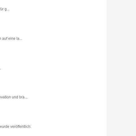
r g...
uf eine la...
.
vation und bra...
urde veröffentlich: