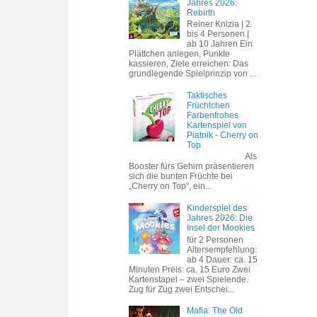
Jahres 2026:
Rebirth
Reiner Knizia | 2
bis 4 Personen |
ab 10 Jahren Ein
Plättchen anlegen, Punkte
kassieren, Ziele erreichen: Das
grundlegende Spielprinzip von ...
Taktisches
Früchtchen
Farbenfrohes
Kartenspiel von
Piatnik - Cherry on
Top
Als
Booster fürs Gehirn präsentieren
sich die bunten Früchte bei
„Cherry on Top“, ein...
Kinderspiel des
Jahres 2026: Die
Insel der Mookies
für 2 Personen
Altersempfehlung:
ab 4 Dauer: ca. 15
Minuten Preis: ca. 15 Euro Zwei
Kartenstapel – zwei Spielende.
Zug für Zug zwei Entschei...
Mafia: The Old