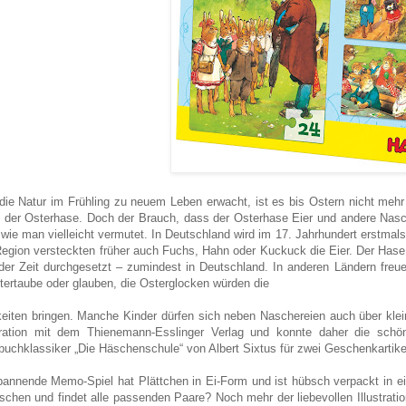
ie Natur im Frühling zu neuem Leben erwacht, ist es bis Ostern nicht mehr l
: der Osterhase. Doch der Brauch, dass der Osterhase Eier und andere Nasch
, wie man vielleicht vermutet. In Deutschland wird im 17. Jahrhundert erstmal
egion versteckten früher auch Fuchs, Hahn oder Kuckuck die Eier. Der Hase, 
der Zeit durchgesetzt – zumindest in Deutschland. In anderen Ländern freu
tertaube oder glauben, die Osterglocken würden die
eiten bringen. Manche Kinder dürfen sich neben Naschereien auch über kle
ration mit dem Thienemann-Esslinger Verlag und konnte daher die schön
buchklassiker „Die Häschenschule“ von Albert Sixtus für zwei Geschenkartik
annende Memo-Spiel hat Plättchen in Ei-Form und ist hübsch verpackt in ei
schen und findet alle passenden Paare? Noch mehr der liebevollen Illustrati