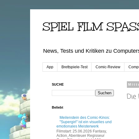
SPIEL FILM SPAS
News, Tests und Kritiken zu Computers
App
Brettspiele-Test
Comic-Review
Compu
SUCHE
Mitt
Die
Beliebt
Meilenstein des Comic-Kinos:
"Supergirl" ist ein visuelles und
emotionales Meisterwerk
Filmstart: 25.06.2026 Fantasy,
Action, Abenteuer Regisseur