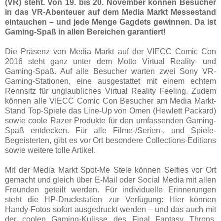
(VR) steht. Von 19. bis 20. November können Besucher
in das VR-Abenteuer auf dem Media Markt Messestand
eintauchen – und jede Menge Gagdets gewinnen. Da ist
Gaming-Spaß in allen Bereichen garantiert!
Die Präsenz von Media Markt auf der VIECC Comic Con
2016 steht ganz unter dem Motto Virtual Reality- und
Gaming-Spaß. Auf alle Besucher warten zwei Sony VR-
Gaming-Stationen, eine ausgestattet mit einem echtem
Rennsitz für unglaubliches Virtual Reality Feeling. Zudem
können alle VIECC Comic Con Besucher am Media Markt-
Stand Top-Spiele das Line-Up von Omen (Hewlett Packard)
sowie coole Razer Produkte für den umfassenden Gaming-
Spaß entdecken. Für alle Filme-/Serien-, und Spiele-
Begeisterten, gibt es vor Ort besondere Collections-Editions
sowie weitere tolle Artikel.
Mit der Media Markt Spot-Me Stele können Selfies vor Ort
gemacht und gleich über E-Mail oder Social Media mit allen
Freunden geteilt werden. Für individuelle Erinnerungen
steht die HP-Druckstation zur Verfügung: Hier können
Handy-Fotos sofort ausgedruckt werden – und das auch mit
der coolen Gaming-Kulisse des Final Fantasy Throns.