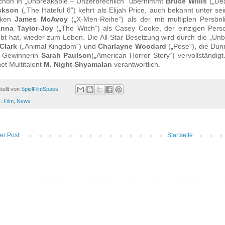
chon in „Unbreakable – Unzerbrechlich“ übernimmt
Bruce Willis
(„Dea
ckson
(„The Hateful 8“) kehrt als Elijah Price, auch bekannt unter s
cken
James McAvoy
(„X-Men-Reihe“) als der mit multiplen Persönl
nna Taylor-Joy
(„The Witch“) als Casey Cooke, der einzigen Perso
ebt hat, wieder zum Leben.
Die All-Star Besetzung wird durch die „
Unb
 Clark
(„Animal Kingdom“) und
Charlayne Woodard
(„Pose“), die Dun
-Gewinnerin
Sarah Paulson
(„American Horror Story“)
vervollständigt
et Multitalent
M. Night Shyamalan
verantwortlich.
tellt von
SpielFilmSpass
s:
Film
,
News
er Post
Startseite