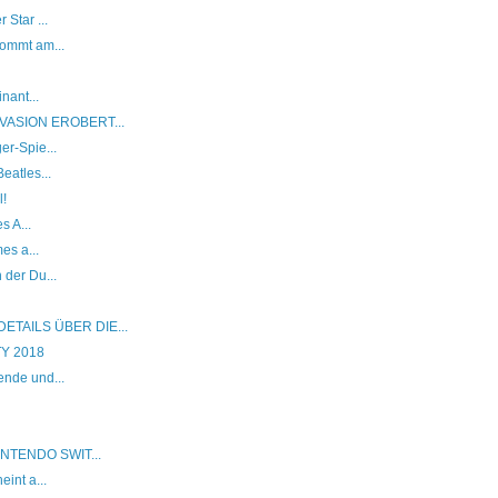
Star ...
ommt am...
nant...
VASION EROBERT...
r-Spie...
eatles...
l!
s A...
es a...
der Du...
TAILS ÜBER DIE...
ITY 2018
nde und...
INTENDO SWIT...
int a...