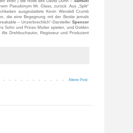
th Wish“) die Rolle des David Dunn –
Samuel
einem Pseudonym Mr. Glass, zurück. Aus „Split“
ichkeiten ausgestattete Kevin Wendell Crumb
n, die eine Begegnung mit der Bestie jemals
reakable – Unzerbrechlich
“-Darsteller
Spencer
ns Sohn und Prices Mutter spielen, und Golden
.
Als Drehbuchautor, Regisseur und Produzent
Älterer Post