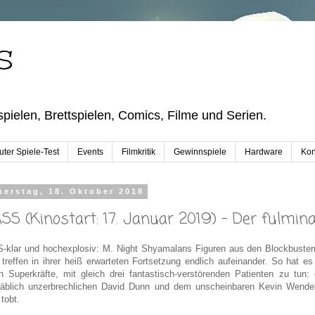
S
pielen, Brettspielen, Comics, Filme und Serien.
ter Spiele-Test
Events
Filmkritik
Gewinnspiele
Hardware
Kon
erstag, 18. Oktober 2018
SS (Kinostart: 17. Januar 2019) - Der fulminan
klar und hochexplosiv: M. Night Shyamalans Figuren aus den Blockbustern 
 treffen in ihrer heiß erwarteten Fortsetzung endlich aufeinander. So hat es 
h Superkräfte, mit gleich drei fantastisch-verstörenden Patienten zu tu
äblich unzerbrechlichen David Dunn und dem unscheinbaren Kevin Wendell
 tobt.