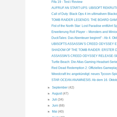
Fifa 19 - Test / Review
AUFRUF AN START-UPS: UBISOFT REKRUTIE
Call of Duty: Black Ops 4 im ultimativen Blackou
TOMB RAIDER LEGENDS: THE BOARD GAME
Fist of the North Star: Lost Paradise entführt Spi
Erweiterung Roll Player – Monsters and Minion
DuckTales: Das Abenteuer beginnt" - Ab 4. Okto
UBISOFTS ASSASSIN’S CREED ODYSSEY 
SHADOW OF THE TOMB RAIDER: ERSTER 
ASSASSIN'S CREED ODYSSEY RELEASE-S
Turtle Beach: Die Atlas Gaming-Headset-Serie f
Red Dead Redemption 2: Offizielles Gameplay-
Weedcraft Inc angekündigt: neues Tycoon-Spie
STAR OCEAN ANAMNESIS: Ab dem 16. Oktober
►
September
(42)
►
August
(47)
►
Juli
(34)
►
Juni
(68)
►
Mai
(40)