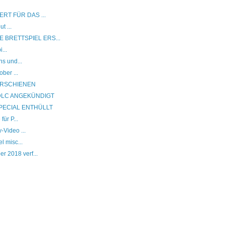
RT FÜR DAS ...
t ...
 BRETTSPIEL ERS...
...
s und...
ber ...
ERSCHIENEN
DLC ANGEKÜNDIGT
PECIAL ENTHÜLLT
ür P...
Video ...
l misc...
 2018 verf...