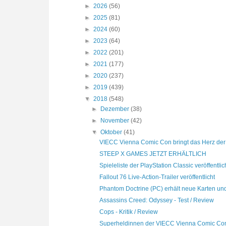
►
2026
(56)
►
2025
(81)
►
2024
(60)
►
2023
(64)
►
2022
(201)
►
2021
(177)
►
2020
(237)
►
2019
(439)
▼
2018
(548)
►
Dezember
(38)
►
November
(42)
▼
Oktober
(41)
VIECC Vienna Comic Con bringt das Herz der 
STEEP X GAMES JETZT ERHÄLTLICH
Spieleliste der PlayStation Classic veröffentlic
Fallout 76 Live-Action-Trailer veröffentlicht
Phantom Doctrine (PC) erhält neue Karten und
Assassins Creed: Odyssey - Test / Review
Cops - Kritik / Review
Superheldinnen der VIECC Vienna Comic Con