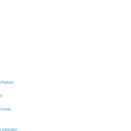
Popkult...
ht
 Funkt...
 erkunden...