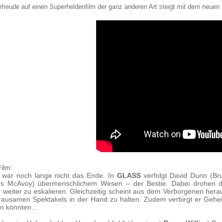
rfreude auf einen Superheldenfilm der ganz anderen Art steigt mit dem neue
ilm:
t“ war noch lange nicht das Ende. In
GLASS
verfolgt David Dunn (Bru
s McAvoy) übermenschlichem Wesen – der Bestie. Dabei drohen 
 weiter zu eskalieren. Gleichzeitig scheint aus dem Verborgenen hera
rausamen Spektakels in der Hand zu halten. Zudem verbirgt er Geh
n könnten…