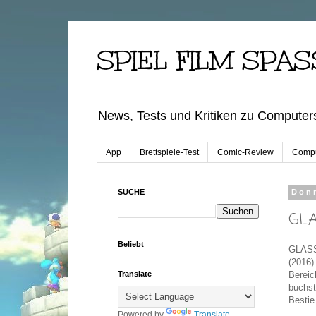
SPIEL FILM SPAS
News, Tests und Kritiken zu Computers
App
Brettspiele-Test
Comic-Review
Compu
SUCHE
Donn
GLA
Beliebt
GLASS-
(2016)
Bereic
Translate
buchst
Bestie
Powered by
Translate