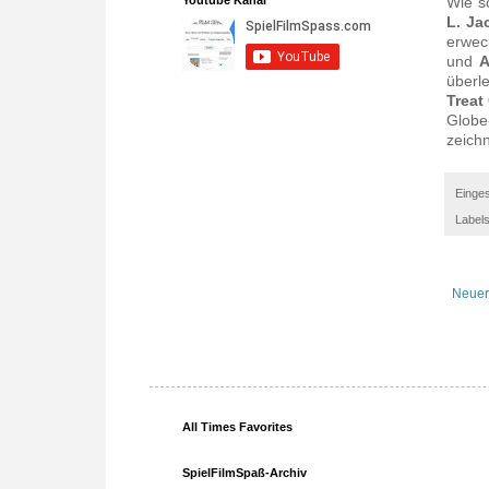
Wie s
L. Ja
erwe
und
A
überl
Treat
Globe
zeichn
Einges
Label
Neuer
All Times Favorites
SpielFilmSpaß-Archiv