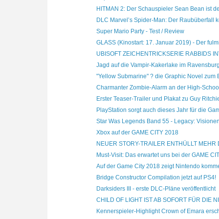
HITMAN 2: Der Schauspieler Sean Bean ist der 
DLC Marvel’s Spider-Man: Der Raubüberfall k
Super Mario Party - Test / Review
GLASS (Kinostart: 17. Januar 2019) - Der fulmi
UBISOFT ZEICHENTRICKSERIE RABBIDS IN
Jagd auf die Vampir-Kakerlake im Ravensburge
"Yellow Submarine" ? die Graphic Novel zum B
Charmanter Zombie-Alarm an der High-Schoo
Erster Teaser-Trailer und Plakat zu Guy Ritchie
PlayStation sorgt auch dieses Jahr für die Gam
Star Was Legends Band 55 - Legacy: Visionen 
Xbox auf der GAME CITY 2018
NEUER STORY-TRAILER ENTHÜLLT MEHR DE
Must-Visit: Das erwartet uns bei der GAME C
Auf der Game City 2018 zeigt Nintendo komme
Bridge Constructor Compilation jetzt auf PS4!
Darksiders III - erste DLC-Pläne veröffentlicht
CHILD OF LIGHT IST AB SOFORT FÜR DIE N
Kennerspieler-Highlight Crown of Emara ersche