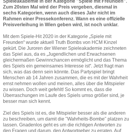
Spieleakademie in der Kategorie "Spiele mit Freunden".
Zum 20sten Mal wird der Preis vergeben, diesmal in
sechs Kategorien, wenn auch dieses Jahr nicht im
Rahmen einer Pressekonferenz. Wann es eine offizielle
Preisverleihung in Wien geben wird, ist noch unklar.
Mit dem Spiele-Hit 2020 in der Kategorie „Spiele mit
Freunden“ wurde aktuell Truth Bombs von HCM Kinzel
gekürt. Die Juroren der Wiener Spieleakademie zeichneten
das Spiel aus, da es „Jugendlichen und Erwachsenen
gleichermaßen Gewinnchancen ermöglicht und das Thema
des Spiels ein gemeinsames Interesse ist“. Jetzt fragt man
sich, was das denn sein könnte. Das Partyspiel bringt
Menschen ab 14 Jahren zusammen, die es mit der Wahrheit
ernst nehmen wollen und meinen, alles über die Mitspieler
zu wissen. Doch weit gefehlt! So kommt es, dass die
Überraschungen im Laufe des Spiels umso größer sind, je
besser man sich kennt.
Ziel des Spiels ist es, die Mitspieler besser als die anderen
zu beschreiben, um damit die "Wahrheits-Bombe" platzen zu
lassen. Gnadenlos geht es um die richtigen Antworten zu
den Fragen und darum, den Antwortgeber zu erraten. Auf