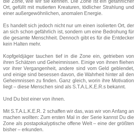
die Zone, wie wir sie kennen. Die Zone ist ein gefährlicher
Ort, gefüllt mit mutierten Kreaturen, tödlicher Strahlung und
einer außergewöhnlichen, anomalen Energie.
Es handelt sich jedoch nicht nur um einen isolierten Ort, der
an sich schon gefährlich ist, sondern um eine Bedrohung für
die gesamte Menschheit. Dennoch gibt es für die Entdecker
kein Halten mehr.
Kopfgeldjäger tauchen tief in die Zone ein, getrieben von
ihren Schätzen und Geheimnissen. Einige von ihnen fliehen
vor ihrer Vergangenheit, andere sind vom Geld geblendet,
und einige sind besessen davon, die Wahrheit hinter all den
Geheimnissen zu finden. Ganz gleich, worin ihre Motivation
liegt – diese Menschen sind als S.T.A.L.K.E.R.s bekannt.
Und Du bist einer von ihnen.
Mit S.T.A.L.K.E.R. 2 schaffen wir das, was wir von Anfang an
machen wollten: Zum ersten Mal in der Serie kannst Du die
Zone als postapokalyptische offene Welt – eine der größten
bisher – erkunden.