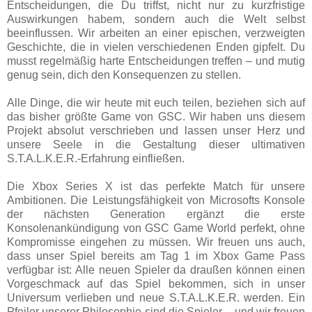
Entscheidungen, die Du triffst, nicht nur zu kurzfristige
Auswirkungen habem, sondern auch die Welt selbst
beeinflussen. Wir arbeiten an einer epischen, verzweigten
Geschichte, die in vielen verschiedenen Enden gipfelt. Du
musst regelmäßig harte Entscheidungen treffen – und mutig
genug sein, dich den Konsequenzen zu stellen.
Alle Dinge, die wir heute mit euch teilen, beziehen sich auf
das bisher größte Game von GSC. Wir haben uns diesem
Projekt absolut verschrieben und lassen unser Herz und
unsere Seele in die Gestaltung dieser ultimativen
S.T.A.L.K.E.R.-Erfahrung einfließen.
Die Xbox Series X ist das perfekte Match für unsere
Ambitionen. Die Leistungsfähigkeit von Microsofts Konsole
der nächsten Generation ergänzt die erste
Konsolenankündigung von GSC Game World perfekt, ohne
Kompromisse eingehen zu müssen. Wir freuen uns auch,
dass unser Spiel bereits am Tag 1 im Xbox Game Pass
verfügbar ist: Alle neuen Spieler da draußen können einen
Vorgeschmack auf das Spiel bekommen, sich in unser
Universum verlieben und neue S.T.A.L.K.E.R. werden. Ein
Pfeiler unserer Philosophie sind die Spieler – und wir freuen