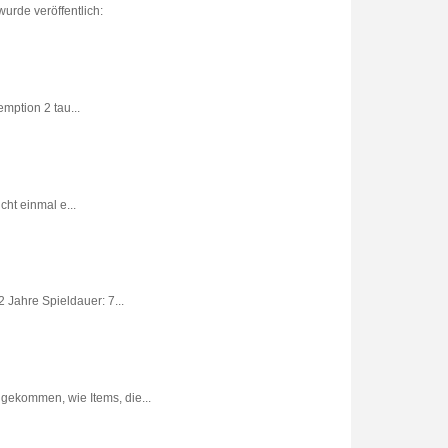
urde veröffentlich:
ption 2 tau...
ht einmal e...
 Jahre Spieldauer: 7...
gekommen, wie Items, die...