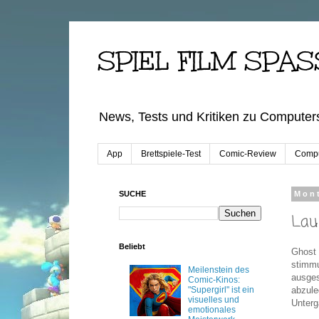
SPIEL FILM SPAS
News, Tests und Kritiken zu Computers
App
Brettspiele-Test
Comic-Review
Compu
SUCHE
Mont
Lau
Beliebt
Ghost
stimmu
Meilenstein des
ausges
Comic-Kinos:
"Supergirl" ist ein
abzule
visuelles und
Unterg
emotionales