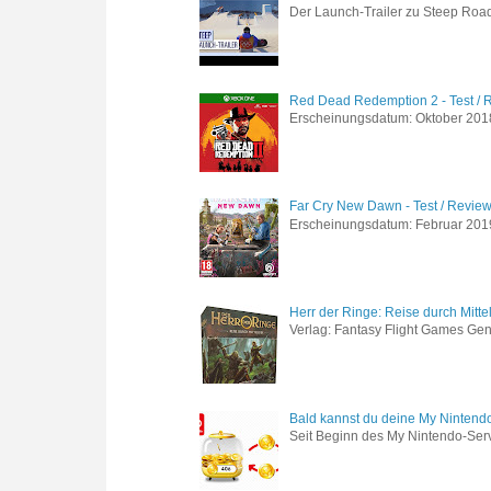
Der Launch-Trailer zu Steep Road 
Red Dead Redemption 2 - Test / 
Erscheinungsdatum: Oktober 2018 
Far Cry New Dawn - Test / Revie
Erscheinungsdatum: Februar 2019 G
Herr der Ringe: Reise durch Mitte
Verlag: Fantasy Flight Games Genr
Bald kannst du deine My Nintend
Seit Beginn des My Nintendo-Ser