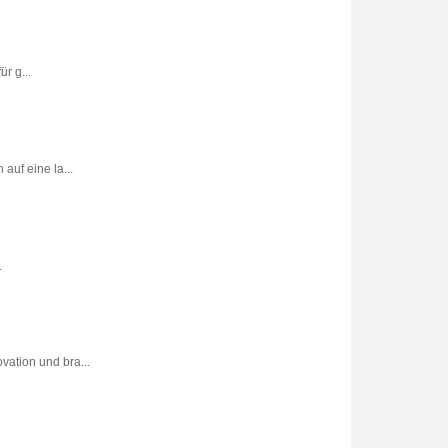
r g...
uf eine la...
.
vation und bra...