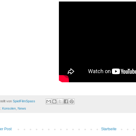
tellt von
SpielFilmSpass
s:
Konsolen
,
News
er Post
Startseite