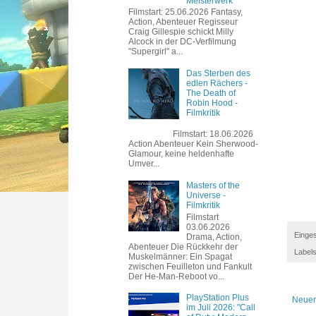
Meisterwerk
Filmstart: 25.06.2026 Fantasy,
Action, Abenteuer Regisseur
Craig Gillespie schickt Milly
Alcock in der DC-Verfilmung
"Supergirl" a...
Das Sterben des
edlen Rächers -
The Death of
Robin Hood -
Filmkritik
Filmstart: 18.06.2026
Action Abenteuer Kein Sherwood-
Glamour, keine heldenhafte
Umver...
Masters of the
Universe -
Filmkritik
Filmstart
03.06.2026
Einges
Drama, Action,
Abenteuer Die Rückkehr der
Label
Muskelmänner: Ein Spagat
zwischen Feuilleton und Fankult
Der He-Man-Reboot vo...
PlayStation Plus
Neuer
im Juli 2026: "Call