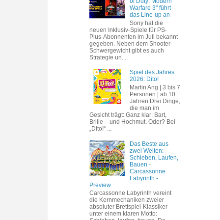
of Duty: Modern
Warfare 3" führt
das Line-up an
Sony hat die
neuen Inklusiv-Spiele für PS-
Plus-Abonnenten im Juli bekannt
gegeben. Neben dem Shooter-
Schwergewicht gibt es auch
Strategie un...
Spiel des Jahres
2026: Dito!
Martin Ang | 3 bis 7
Personen | ab 10
Jahren Drei Dinge,
die man im
Gesicht trägt: Ganz klar: Bart,
Brille – und Hochmut. Oder? Bei
„Dito!“ ...
Das Beste aus
zwei Welten:
Schieben, Laufen,
Bauen -
Carcassonne
Labyrinth -
Preview
Carcassonne Labyrinth vereint
die Kernmechaniken zweier
absoluter Brettspiel-Klassiker
unter einem klaren Motto: