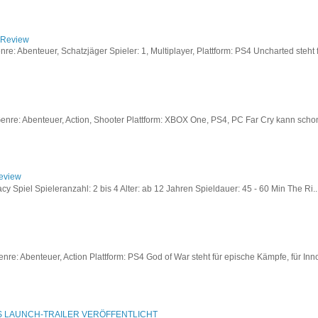
/ Review
: Abenteuer, Schatzjäger Spieler: 1, Multiplayer, Plattform: PS4 Uncharted steht fü
re: Abenteuer, Action, Shooter Plattform: XBOX One, PS4, PC Far Cry kann schon a
Review
acy Spiel Spieleranzahl: 2 bis 4 Alter: ab 12 Jahren Spieldauer: 45 - 60 Min The Ri..
re: Abenteuer, Action Plattform: PS4 God of War steht für epische Kämpfe, für Inno
S LAUNCH-TRAILER VERÖFFENTLICHT