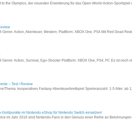
to the Olympics, der neuesten Erweiterung für das Open-World-Action-Sportspiel w
Review
Genre: Action, Abenteuer, Western, Plattform: XBOX One, PS4 Mit Red Dead Redem
w
enre: Action, Survival, Ego-Shooter Plattform: XBOX One, PS4, PC Es ist noch nic
lerde – Test / Review
e/Thema: kooperatives Fantasy-Abenteuerbrettspiel Spieleranzahl: 1-5 Alter: ab 12
o-Goldpunkte im Nintendo eShop für Nintendo Switch einsetzen!
vice im Jahr 2016 sind Nintendo-Fans in den Genuss einer Reihe an Belohnungen 