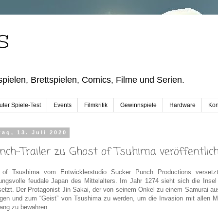
S
pielen, Brettspielen, Comics, Filme und Serien.
ter Spiele-Test
Events
Filmkritik
Gewinnspiele
Hardware
Kon
ag, 13. Juli 2020
nch-Trailer zu Ghost of Tsuhima veröffentlic
 of Tsushima vom Entwicklerstudio Sucker Punch Productions versetzt
ngsvolle feudale Japan des Mittelalters. Im Jahr 1274 sieht sich die Ins
etzt. Der Protagonist Jin Sakai, der von seinem Onkel zu einem Samurai au
gen und zum “Geist” von Tsushima zu werden, um die Invasion mit allen M
ang zu bewahren.