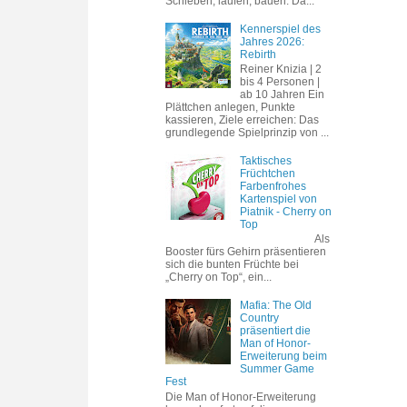
Schieben, laufen, bauen. Da...
Kennerspiel des
Jahres 2026:
Rebirth
Reiner Knizia | 2
bis 4 Personen |
ab 10 Jahren Ein
Plättchen anlegen, Punkte
kassieren, Ziele erreichen: Das
grundlegende Spielprinzip von ...
Taktisches
Früchtchen
Farbenfrohes
Kartenspiel von
Piatnik - Cherry on
Top
Als
Booster fürs Gehirn präsentieren
sich die bunten Früchte bei
„Cherry on Top“, ein...
Mafia: The Old
Country
präsentiert die
Man of Honor-
Erweiterung beim
Summer Game
Fest
Die Man of Honor-Erweiterung