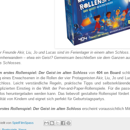
er Freunde Akir, Liu, Jo und Lucas sind im Ferienlager in einem alten Schlos
umherwandern – etwa ein Geist? Gemeinsam beschließen sie dem Ganzen au
es Schlosses.
n erstes Rollenspiel: Der Geist im alten Schloss
von
404 on Board
schlü
g eines Erwachsenen in die Rollen der vier Protagonisten Akir, Liu, Jo und 
hloss. Leicht verständliche Regeln, praktische Tipps und selbsterklärende
lizierten Einstieg in die Welt der Pen-and-Paper-Rollenspiele. Für die pa
los heruntergeladen werden kann. Das liebevoll gestaltete Rollenspiel fördert 
ilität von Kindern und eignet sich perfekt für Geburtstagspartys.
rstes Rollenspiel: Der Geist im alten Schloss
erscheint voraussichtlich Mi
tellt von
SpielFilmSpass
s:
Brettspiele
,
News