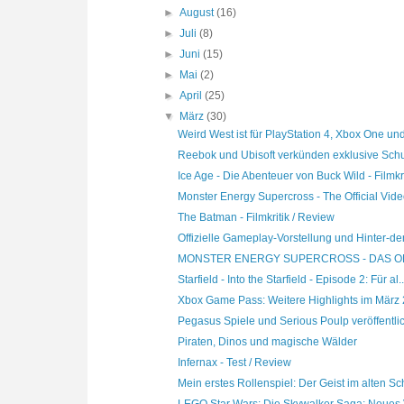
►
August
(16)
►
Juli
(8)
►
Juni
(15)
►
Mai
(2)
►
April
(25)
▼
März
(30)
Weird West ist für PlayStation 4, Xbox One und
Reebok und Ubisoft verkünden exklusive Schuh
Ice Age - Die Abenteuer von Buck Wild - Filmkrit
Monster Energy Supercross - The Official Vid
The Batman - Filmkritik / Review
Offizielle Gameplay-Vorstellung und Hinter-den
MONSTER ENERGY SUPERCROSS - DAS OFF
Starfield - Into the Starfield - Episode 2: Für al..
Xbox Game Pass: Weitere Highlights im März
Pegasus Spiele und Serious Poulp veröffentlic
Piraten, Dinos und magische Wälder
Infernax - Test / Review
Mein erstes Rollenspiel: Der Geist im alten Sch