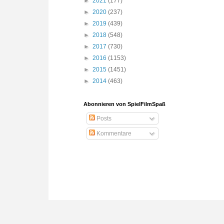
►
2021
(177)
►
2020
(237)
►
2019
(439)
►
2018
(548)
►
2017
(730)
►
2016
(1153)
►
2015
(1451)
►
2014
(463)
Abonnieren von SpielFilmSpaß
Posts
Kommentare