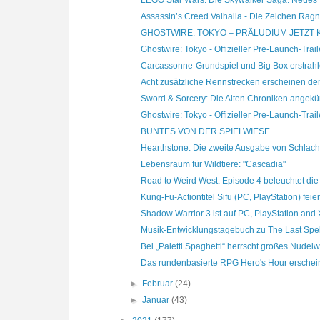
LEGO Star Wars: Die Skywalker Saga: Neues V
Assassin’s Creed Valhalla - Die Zeichen Ragna
GHOSTWIRE: TOKYO – PRÄLUDIUM JETZT 
Ghostwire: Tokyo - Offizieller Pre-Launch-Trail
Carcassonne-Grundspiel und Big Box erstrahle
Acht zusätzliche Rennstrecken erscheinen den 
Sword & Sorcery: Die Alten Chroniken angekü
Ghostwire: Tokyo - Offizieller Pre-Launch-Trail
BUNTES VON DER SPIELWIESE
Hearthstone: Die zweite Ausgabe von Schlachtfe
Lebensraum für Wildtiere: "Cascadia"
Road to Weird West: Episode 4 beleuchtet die 
Kung-Fu-Actiontitel Sifu (PC, PlayStation) feiert 
Shadow Warrior 3 ist auf PC, PlayStation and X
Musik-Entwicklungstagebuch zu The Last Spell
Bei „Paletti Spaghetti“ herrscht großes Nudelw
Das rundenbasierte RPG Hero's Hour erschein
►
Februar
(24)
►
Januar
(43)