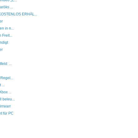
ideo „E...
röks ...
KOSTENLOS ERHÄL...
er
n in n...
Freit...
ndigt
er
ld: ...
Regel...
...
box ...
 beleu...
irrwarr
t für PC