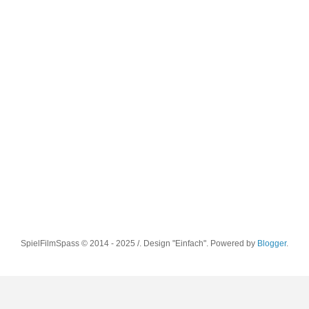
SpielFilmSpass © 2014 - 2025 /. Design "Einfach". Powered by
Blogger
.