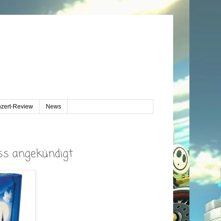
zert-Review
News
oss angekündigt