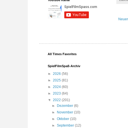
Neuer
All Times Favorites
SpielFilmSpaß-Archiv
►
2026
(56)
►
2025
(81)
►
2024
(60)
►
2023
(64)
▼
2022
(201)
►
Dezember
(6)
►
November
(10)
►
Oktober
(10)
►
September
(12)