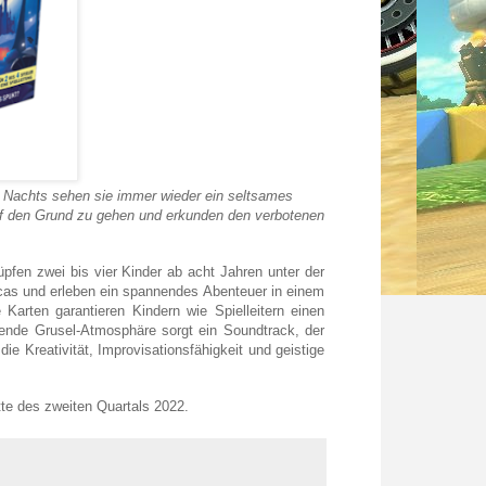
s. Nachts sehen sie immer wieder ein seltsames
f den Grund zu gehen und erkunden den verbotenen
pfen zwei bis vier Kinder ab acht Jahren unter der
Lucas und erleben ein spannendes Abenteuer in einem
 Karten garantieren Kindern wie Spielleitern einen
ssende Grusel-Atmosphäre sorgt ein Soundtrack, der
die Kreativität, Improvisationsfähigkeit und geistige
tte des zweiten Quartals 2022.