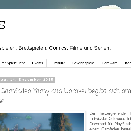
S
pielen, Brettspielen, Comics, Filme und Serien.
ter Spiele-Test
Events
Filmkritik
Gewinnspiele
Hardware
Kon
tag, 14. Dezember 2015
 Garnfaden Yarny aus Unravel begibt sich am
se
Der herzergreifende 
Entwickler Coldwood Int
Download für PlayStat
einem Garnfaden besteh