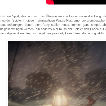
l ist ein Spiel, das sich um das Überwinden von Hindernissen dreht – gro
 werden Spieler in diesem einzigartigen Puzzle-Plattfomer die atemberaub
rausforderungen, denen sich Yarny stellen muss, können ganz simpel, a
ht geschwungen werden, ein anderes Mal muss der Spieler den Faden auf c
ise fortgesetzt werden, doch egal was passiert, keine Herausforderung ist für