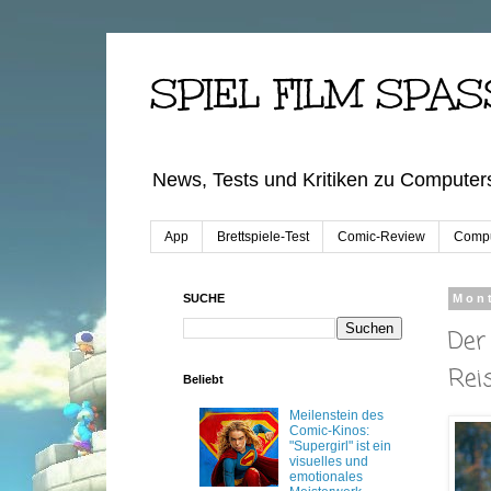
SPIEL FILM SPAS
News, Tests und Kritiken zu Computers
App
Brettspiele-Test
Comic-Review
Compu
SUCHE
Mon
Der
Rei
Beliebt
Meilenstein des
Comic-Kinos:
"Supergirl" ist ein
visuelles und
emotionales