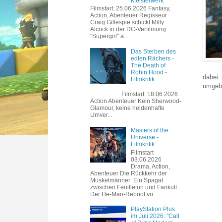
Meisterwerk
Filmstart: 25.06.2026 Fantasy,
Action, Abenteuer Regisseur
Craig Gillespie schickt Milly
Alcock in der DC-Verfilmung
"Supergirl" a...
Das Sterben des
edlen Rächers -
The Death of
Robin Hood -
dabei
Filmkritik
umgebu
Filmstart: 18.06.2026
Action Abenteuer Kein Sherwood-
Glamour, keine heldenhafte
Umver...
Masters of the
Universe -
Filmkritik
Filmstart
03.06.2026
Drama, Action,
Abenteuer Die Rückkehr der
Muskelmänner: Ein Spagat
zwischen Feuilleton und Fankult
Der He-Man-Reboot vo...
PlayStation Plus
im Juli 2026: "Call