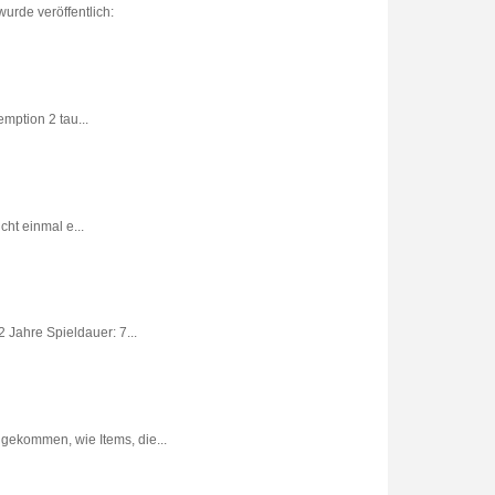
urde veröffentlich:
ption 2 tau...
ht einmal e...
 Jahre Spieldauer: 7...
gekommen, wie Items, die...