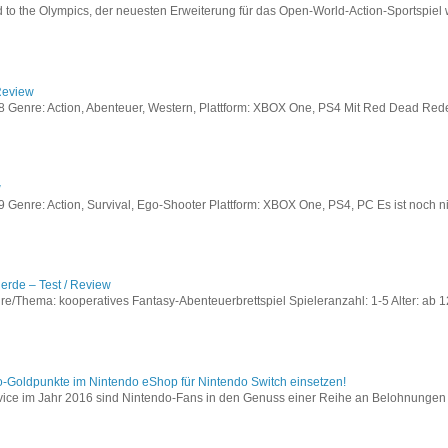
to the Olympics, der neuesten Erweiterung für das Open-World-Action-Sportspiel w
Review
Genre: Action, Abenteuer, Western, Plattform: XBOX One, PS4 Mit Red Dead Redem
w
enre: Action, Survival, Ego-Shooter Plattform: XBOX One, PS4, PC Es ist noch nic
lerde – Test / Review
e/Thema: kooperatives Fantasy-Abenteuerbrettspiel Spieleranzahl: 1-5 Alter: ab 12
o-Goldpunkte im Nintendo eShop für Nintendo Switch einsetzen!
vice im Jahr 2016 sind Nintendo-Fans in den Genuss einer Reihe an Belohnungen 