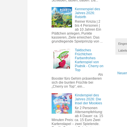
Schieben, laufen, bauen. Da...
Kennerspiel des
Jahres 2026:
Rebirth
Reiner Knizia | 2
bis 4 Personen |
ab 10 Jahren Ein
Plättchen anlegen, Punkte
kassieren, Ziele erreichen: Das
grundlegende Spielprinzip von ...
Einges
Taktisches
Label
Früchtchen
Farbenfrohes
Kartenspiel von
Piatnik - Cherry on
Top
Neuer
Als
Booster fürs Gehirn präsentieren
sich die bunten Früchte bei
„Cherry on Top“, ein...
Kinderspiel des
Jahres 2026: Die
Insel der Mookies
für 2 Personen
Altersempfehlung:
ab 4 Dauer: ca. 15
Minuten Preis: ca. 15 Euro Zwei
Kartenstapel – zwei Spielende.