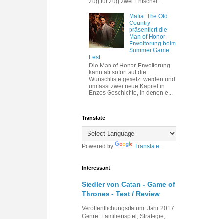
Zug für Zug zwei Entschei...
Mafia: The Old
Country
präsentiert die
Man of Honor-
Erweiterung beim
Summer Game
Fest
Die Man of Honor-Erweiterung
kann ab sofort auf die
Wunschliste gesetzt werden und
umfasst zwei neue Kapitel in
Enzos Geschichte, in denen e...
Translate
Powered by
Translate
Interessant
Siedler von Catan - Game of
Thrones - Test / Review
Veröffentlichungsdatum: Jahr 2017
Genre: Familienspiel, Strategie,