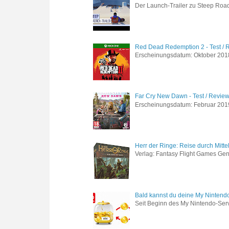
Der Launch-Trailer zu Steep Road 
Red Dead Redemption 2 - Test / 
Erscheinungsdatum: Oktober 2018 
Far Cry New Dawn - Test / Revie
Erscheinungsdatum: Februar 2019 G
Herr der Ringe: Reise durch Mitte
Verlag: Fantasy Flight Games Genr
Bald kannst du deine My Nintend
Seit Beginn des My Nintendo-Ser