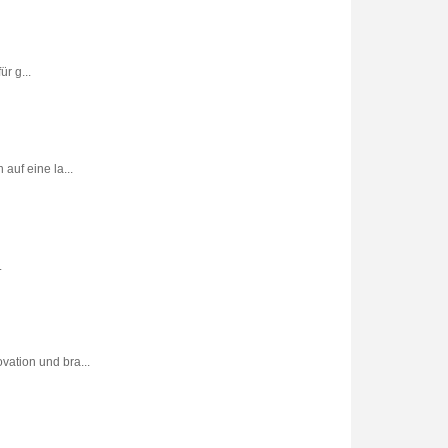
r g...
uf eine la...
.
vation und bra...