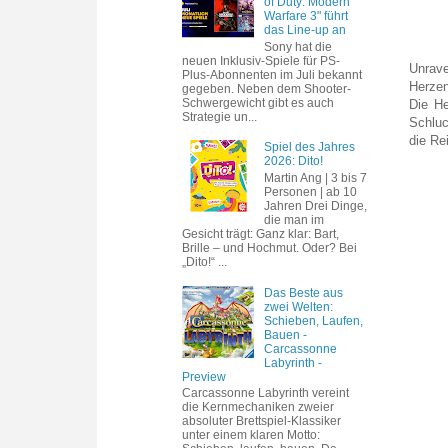
of Duty: Modern
Warfare 3" führt
das Line-up an
Sony hat die
neuen Inklusiv-Spiele für PS-
Unrave
Plus-Abonnenten im Juli bekannt
Herzen
gegeben. Neben dem Shooter-
Schwergewicht gibt es auch
Die He
Strategie un...
Schluc
die Re
Spiel des Jahres
2026: Dito!
Martin Ang | 3 bis 7
Personen | ab 10
Jahren Drei Dinge,
die man im
Gesicht trägt: Ganz klar: Bart,
Brille – und Hochmut. Oder? Bei
„Dito!“ ...
Das Beste aus
zwei Welten:
Schieben, Laufen,
Bauen -
Carcassonne
Labyrinth -
Preview
Carcassonne Labyrinth vereint
die Kernmechaniken zweier
absoluter Brettspiel-Klassiker
unter einem klaren Motto: