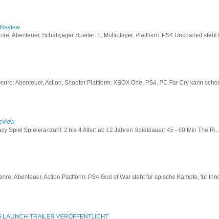
/ Review
: Abenteuer, Schatzjäger Spieler: 1, Multiplayer, Plattform: PS4 Uncharted steht fü
re: Abenteuer, Action, Shooter Plattform: XBOX One, PS4, PC Far Cry kann schon a
Review
acy Spiel Spieleranzahl: 2 bis 4 Alter: ab 12 Jahren Spieldauer: 45 - 60 Min The Ri..
re: Abenteuer, Action Plattform: PS4 God of War steht für epische Kämpfe, für Inno
S LAUNCH-TRAILER VERÖFFENTLICHT