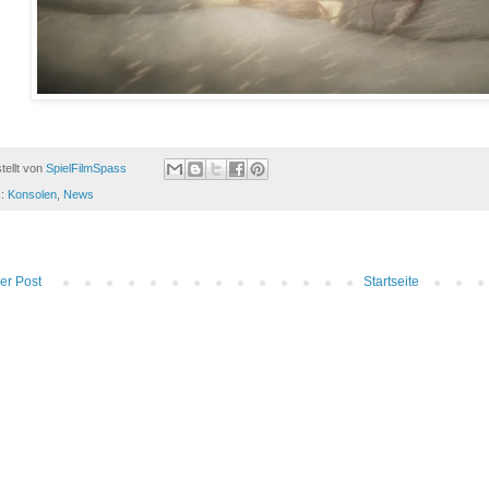
tellt von
SpielFilmSpass
s:
Konsolen
,
News
er Post
Startseite