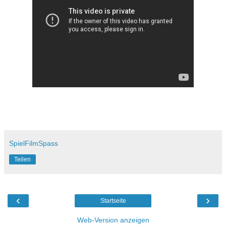
SpielFilmSpass
Teilen
‹
›
Startseite
Web-Version anzeigen