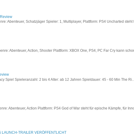
/ Review
: Abenteuer, Schatzjäger Spieler: 1, Multiplayer, Plattform: PS4 Uncharted steht fü
re: Abenteuer, Action, Shooter Plattform: XBOX One, PS4, PC Far Cry kann schon a
Review
acy Spiel Spieleranzahl: 2 bis 4 Alter: ab 12 Jahren Spieldauer: 45 - 60 Min The Ri..
re: Abenteuer, Action Plattform: PS4 God of War steht für epische Kämpfe, für Inno
S LAUNCH-TRAILER VERÖFFENTLICHT