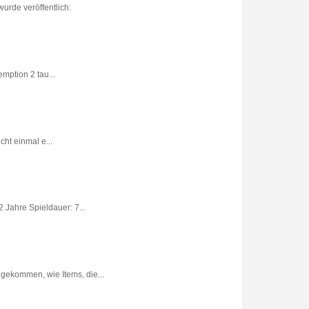
urde veröffentlich:
ption 2 tau...
ht einmal e...
 Jahre Spieldauer: 7...
gekommen, wie Items, die...