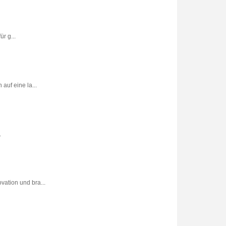
r g...
uf eine la...
.
vation und bra...