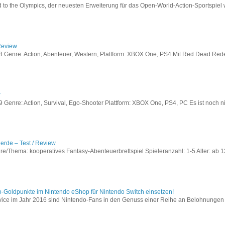
to the Olympics, der neuesten Erweiterung für das Open-World-Action-Sportspiel w
Review
Genre: Action, Abenteuer, Western, Plattform: XBOX One, PS4 Mit Red Dead Redem
w
enre: Action, Survival, Ego-Shooter Plattform: XBOX One, PS4, PC Es ist noch nic
lerde – Test / Review
e/Thema: kooperatives Fantasy-Abenteuerbrettspiel Spieleranzahl: 1-5 Alter: ab 12
o-Goldpunkte im Nintendo eShop für Nintendo Switch einsetzen!
vice im Jahr 2016 sind Nintendo-Fans in den Genuss einer Reihe an Belohnungen 