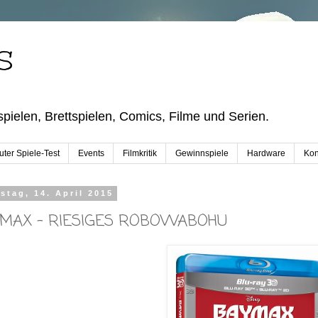
S
pielen, Brettspielen, Comics, Filme und Serien.
ter Spiele-Test
Events
Filmkritik
Gewinnspiele
Hardware
Kon
stag, 14. April 2015
MAX – RIESIGES ROBOWABOHU