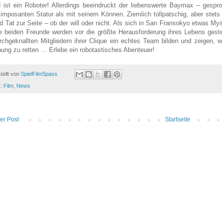
 ist ein Roboter! Allerdings beeindruckt der liebenswerte Baymax – ges
 imposanten Statur als mit seinem Können. Ziemlich tollpatschig, aber stets
d Tat zur Seite – ob der will oder nicht. Als sich in San Fransokyo etwas My
e beiden Freunde werden vor die größte Herausforderung ihres Lebens gest
rchgeknallten Mitgliedern ihrer Clique ein echtes Team bilden und zeigen, 
ung zu retten … Erlebe ein robotastisches Abenteuer!
tellt von
SpielFilmSpass
s:
Film
,
News
er Post
Startseite