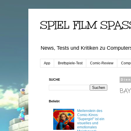
SPIEL FILM SPAS
News, Tests und Kritiken zu Computers
App
Brettspiele-Test
Comic-Review
Compu
SUCHE
Dien
BAY
Beliebt
Meilenstein des
Comic-Kinos:
"Supergirl" ist ein
visuelles und
emotionales