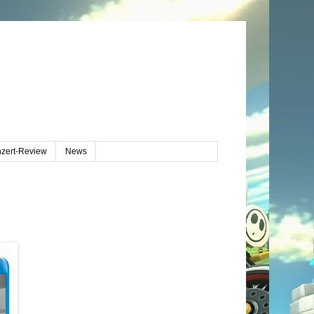
zert-Review
News