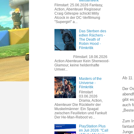
Meisterwerk
Filmstart: 25.06.2026 Fantasy,
Action, Abenteuer Regisseur
Craig Gillespie schickt Milly
Alcock in der DC-Verfilmung
"Supergirl" a...
Das Sterben des
edlen Rächers -
The Death of
Robin Hood -
Filmkritik
Filmstart: 18.06.2026
Action Abenteuer Kein Sherwood-
Glamour, keine heldenhafte
Umver...
Ab 11.
Masters of the
Universe -
Filmkritik
Der O
Filmstart
abendf
03.06.2026
gibt e
Drama, Action,
Abenteuer Die Rückkehr der
auch f
Muskelmänner: Ein Spagat
„Beste
zwischen Feuilleton und Fankult
Der He-Man-Reboot vo...
Zum In
fantas
PlayStation Plus
im Juli 2026: "Call
Junge 