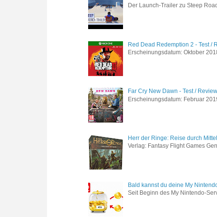
Der Launch-Trailer zu Steep Road 
Red Dead Redemption 2 - Test / 
Erscheinungsdatum: Oktober 2018 
Far Cry New Dawn - Test / Revie
Erscheinungsdatum: Februar 2019 G
Herr der Ringe: Reise durch Mitte
Verlag: Fantasy Flight Games Genr
Bald kannst du deine My Nintend
Seit Beginn des My Nintendo-Ser