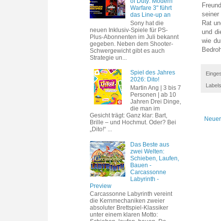
of Duty: Modern
Freund
Warfare 3" führt
seiner
das Line-up an
Rat un
Sony hat die
neuen Inklusiv-Spiele für PS-
und di
Plus-Abonnenten im Juli bekannt
wie du
gegeben. Neben dem Shooter-
Bedroh
Schwergewicht gibt es auch
Strategie un...
Spiel des Jahres
Einges
2026: Dito!
Label
Martin Ang | 3 bis 7
Personen | ab 10
Jahren Drei Dinge,
die man im
Gesicht trägt: Ganz klar: Bart,
Neuer
Brille – und Hochmut. Oder? Bei
„Dito!“ ...
Das Beste aus
zwei Welten:
Schieben, Laufen,
Bauen -
Carcassonne
Labyrinth -
Preview
Carcassonne Labyrinth vereint
die Kernmechaniken zweier
absoluter Brettspiel-Klassiker
unter einem klaren Motto: