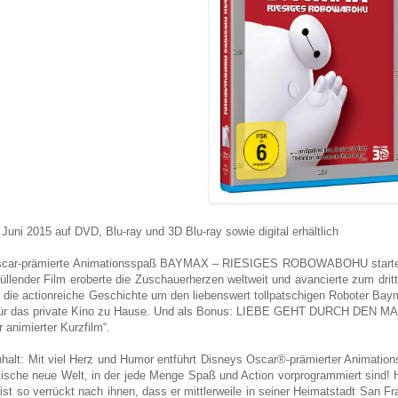
 Juni 2015 auf DVD, Blu-ray und 3D Blu-ray sowie digital erhältlich
scar-prämierte Animationsspaß BAYMAX – RIESIGES ROBOWABOHU startet d
üllender Film eroberte die Zuschauerherzen weltweit und avancierte zum dritt
s die actionreiche Geschichte um den liebenswert tollpatschigen Roboter Ba
ür das private Kino zu Hause. Und als Bonus: LIEBE GEHT DURCH DEN MAGE
r animierter Kurzfilm“.
halt: Mit viel Herz und Humor entführt Disneys Oscar®-prämierter Ani
tische neue Welt, in der jede Menge Spaß und Action vorprogrammiert sind! Hi
ist so verrückt nach ihnen, dass er mittlerweile in seiner Heimatstadt San F