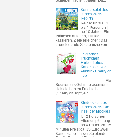
Schieben, laufen, bauen. Da...
Kennerspiel des
Jahres 2026:
Rebirth
Reiner Knizia | 2
bis 4 Personen |
ab 10 Jahren Ein
Plättchen anlegen, Punkte
kassieren, Ziele erreichen: Das
grundlegende Spielprinzip von ...
Taktisches
Früchtchen
Farbenfrohes
Kartenspiel von
Piatnik - Cherry on
Top
Als
Booster fürs Gehirn präsentieren
sich die bunten Früchte bei
„Cherry on Top“, ein...
Kinderspiel des
Jahres 2026: Die
Insel der Mookies
für 2 Personen
Altersempfehlung:
ab 4 Dauer: ca. 15
Minuten Preis: ca. 15 Euro Zwei
Kartenstapel – zwei Spielende.