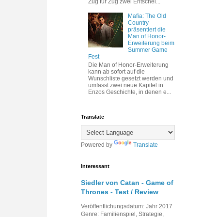
Zug für Zug zwei Entschei...
Mafia: The Old
Country
präsentiert die
Man of Honor-
Erweiterung beim
Summer Game
Fest
Die Man of Honor-Erweiterung
kann ab sofort auf die
Wunschliste gesetzt werden und
umfasst zwei neue Kapitel in
Enzos Geschichte, in denen e...
Translate
Powered by
Translate
Interessant
Siedler von Catan - Game of
Thrones - Test / Review
Veröffentlichungsdatum: Jahr 2017
Genre: Familienspiel, Strategie,