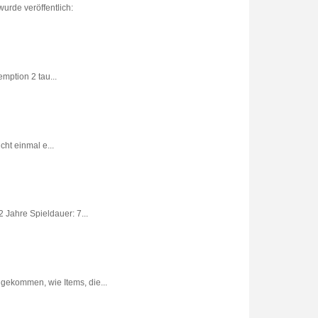
urde veröffentlich:
ption 2 tau...
ht einmal e...
 Jahre Spieldauer: 7...
gekommen, wie Items, die...