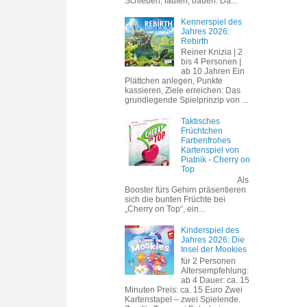
Schieben, laufen, bauen. Da...
Kennerspiel des
Jahres 2026:
Rebirth
Reiner Knizia | 2
bis 4 Personen |
ab 10 Jahren Ein
Plättchen anlegen, Punkte
kassieren, Ziele erreichen: Das
grundlegende Spielprinzip von ...
Taktisches
Früchtchen
Farbenfrohes
Kartenspiel von
Piatnik - Cherry on
Top
Als
Booster fürs Gehirn präsentieren
sich die bunten Früchte bei
„Cherry on Top“, ein...
Kinderspiel des
Jahres 2026: Die
Insel der Mookies
für 2 Personen
Altersempfehlung:
ab 4 Dauer: ca. 15
Minuten Preis: ca. 15 Euro Zwei
Kartenstapel – zwei Spielende.