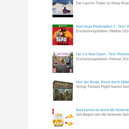
Der Launch-Trailer zu Steep Road 
Red Dead Redemption 2 - Test / 
Erscheinungsdatum: Oktober 2018 
Far Cry New Dawn - Test / Revie
Erscheinungsdatum: Februar 2019 G
Herr der Ringe: Reise durch Mitte
Verlag: Fantasy Flight Games Genr
Bald kannst du deine My Nintend
Seit Beginn des My Nintendo-Ser