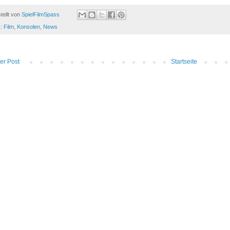
tellt von
SpielFilmSpass
s:
Film
,
Konsolen
,
News
er Post
Startseite