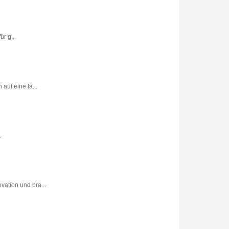
r g...
uf eine la...
.
vation und bra...