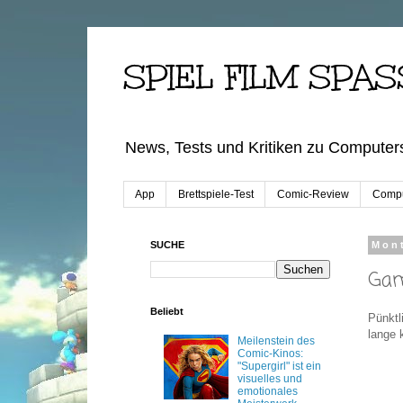
SPIEL FILM SPAS
News, Tests und Kritiken zu Computers
App
Brettspiele-Test
Comic-Review
Compu
SUCHE
Mont
Gam
Beliebt
Pünktl
lange 
Meilenstein des
Comic-Kinos:
"Supergirl" ist ein
visuelles und
emotionales