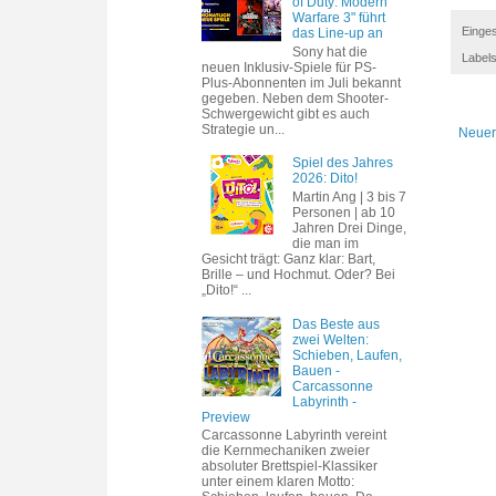
of Duty: Modern
Warfare 3" führt
Einges
das Line-up an
Sony hat die
Label
neuen Inklusiv-Spiele für PS-
Plus-Abonnenten im Juli bekannt
gegeben. Neben dem Shooter-
Schwergewicht gibt es auch
Strategie un...
Neuer
Spiel des Jahres
2026: Dito!
Martin Ang | 3 bis 7
Personen | ab 10
Jahren Drei Dinge,
die man im
Gesicht trägt: Ganz klar: Bart,
Brille – und Hochmut. Oder? Bei
„Dito!“ ...
Das Beste aus
zwei Welten:
Schieben, Laufen,
Bauen -
Carcassonne
Labyrinth -
Preview
Carcassonne Labyrinth vereint
die Kernmechaniken zweier
absoluter Brettspiel-Klassiker
unter einem klaren Motto: