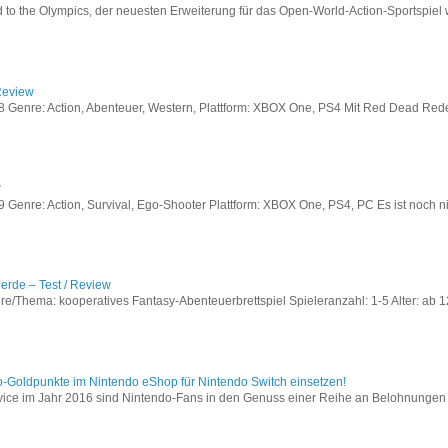
to the Olympics, der neuesten Erweiterung für das Open-World-Action-Sportspiel w
Review
Genre: Action, Abenteuer, Western, Plattform: XBOX One, PS4 Mit Red Dead Redem
w
enre: Action, Survival, Ego-Shooter Plattform: XBOX One, PS4, PC Es ist noch nic
lerde – Test / Review
e/Thema: kooperatives Fantasy-Abenteuerbrettspiel Spieleranzahl: 1-5 Alter: ab 12
o-Goldpunkte im Nintendo eShop für Nintendo Switch einsetzen!
vice im Jahr 2016 sind Nintendo-Fans in den Genuss einer Reihe an Belohnungen 