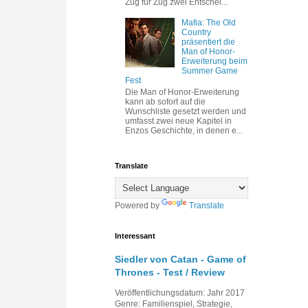
Zug für Zug zwei Entschei...
Mafia: The Old
Country
präsentiert die
Man of Honor-
Erweiterung beim
Summer Game
Fest
Die Man of Honor-Erweiterung
kann ab sofort auf die
Wunschliste gesetzt werden und
umfasst zwei neue Kapitel in
Enzos Geschichte, in denen e...
Translate
Powered by
Translate
Interessant
Siedler von Catan - Game of
Thrones - Test / Review
Veröffentlichungsdatum: Jahr 2017
Genre: Familienspiel, Strategie,