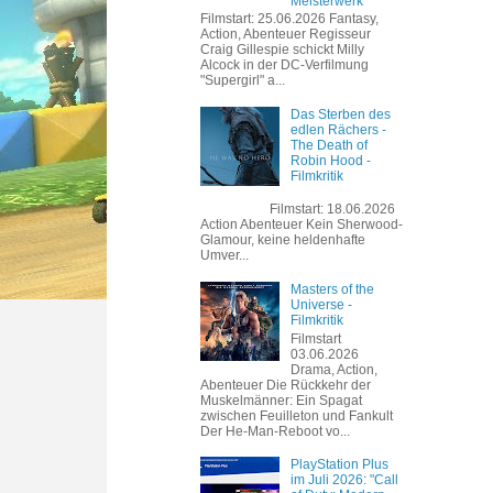
Meisterwerk
Filmstart: 25.06.2026 Fantasy,
Action, Abenteuer Regisseur
Craig Gillespie schickt Milly
Alcock in der DC-Verfilmung
"Supergirl" a...
Das Sterben des
edlen Rächers -
The Death of
Robin Hood -
Filmkritik
Filmstart: 18.06.2026
Action Abenteuer Kein Sherwood-
Glamour, keine heldenhafte
Umver...
Masters of the
Universe -
Filmkritik
Filmstart
03.06.2026
Drama, Action,
Abenteuer Die Rückkehr der
Muskelmänner: Ein Spagat
zwischen Feuilleton und Fankult
Der He-Man-Reboot vo...
PlayStation Plus
im Juli 2026: "Call