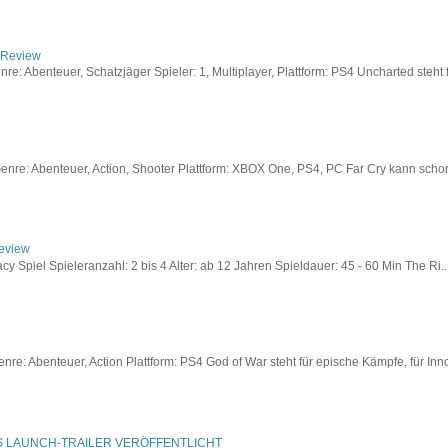
/ Review
: Abenteuer, Schatzjäger Spieler: 1, Multiplayer, Plattform: PS4 Uncharted steht fü
re: Abenteuer, Action, Shooter Plattform: XBOX One, PS4, PC Far Cry kann schon a
Review
acy Spiel Spieleranzahl: 2 bis 4 Alter: ab 12 Jahren Spieldauer: 45 - 60 Min The Ri..
re: Abenteuer, Action Plattform: PS4 God of War steht für epische Kämpfe, für Inno
S LAUNCH-TRAILER VERÖFFENTLICHT