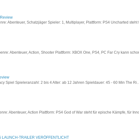
/ Review
: Abenteuer, Schatzjäger Spieler: 1, Multiplayer, Plattform: PS4 Uncharted steht fü
re: Abenteuer, Action, Shooter Plattform: XBOX One, PS4, PC Far Cry kann schon a
Review
acy Spiel Spieleranzahl: 2 bis 4 Alter: ab 12 Jahren Spieldauer: 45 - 60 Min The Ri..
re: Abenteuer, Action Plattform: PS4 God of War steht für epische Kämpfe, für Inno
S LAUNCH-TRAILER VERÖFFENTLICHT