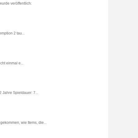
urde veröffentlich:
ption 2 tau...
ht einmal e...
 Jahre Spieldauer: 7...
gekommen, wie Items, die...