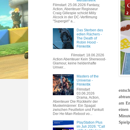
Meisterwerk
Filmstart: 25.06.2026 Fantasy,
Action, Abenteuer Regisseur
Craig Gillespie schickt Milly
Alcock in der DC-Verfilmung
"Supergirl" a...
Das Sterben des
edlen Rächers -
The Death of
Robin Hood -
Filmkritik
Filmstart: 18.06.2026
Action Abenteuer Kein Sherwood-
Glamour, keine heldenhafte
Umver...
Masters of the
Universe -
Filmkritik
Filmstart
entsc
03.06.2026
abtran
Drama, Action,
Abenteuer Die Rückkehr der
am En
Muskelmänner: Ein Spagat
einen 
zwischen Feuilleton und Fankult
Der He-Man-Reboot vo...
Minut
Spiel
PlayStation Plus
im Juli 2026: "Call