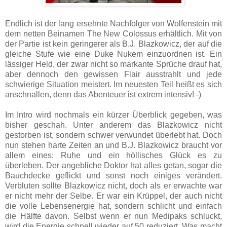
Endlich ist der lang ersehnte Nachfolger von Wolfenstein mit
dem netten Beinamen The New Colossus erhältlich. Mit von
der Partie ist kein geringerer als B.J. Blazkowicz, der auf die
gleiche Stufe wie eine Duke Nukem einzuordnen ist. Ein
lässiger Held, der zwar nicht so markante Sprüche drauf hat,
aber dennoch den gewissen Flair ausstrahlt und jede
schwierige Situation meistert. Im neuesten Teil heißt es sich
anschnallen, denn das Abenteuer ist extrem intensiv! -)
Im Intro wird nochmals ein kürzer Überblick gegeben, was
bisher geschah. Unter anderem das Blazkowicz nicht
gestorben ist, sondern schwer verwundet überlebt hat. Doch
nun stehen harte Zeiten an und B.J. Blazkowicz braucht vor
allem eines: Ruhe und ein höllisches Glück es zu
überleben. Der angebliche Doktor hat alles getan, sogar die
Bauchdecke geflickt und sonst noch einiges verändert.
Verbluten sollte Blazkowicz nicht, doch als er erwachte war
er nicht mehr der Selbe. Er war ein Krüppel, der auch nicht
die volle Lebensenergie hat, sondern schlicht und einfach
die Hälfte davon. Selbst wenn er nun Medipaks schluckt,
wird die Energie schnell wieder auf 50 reduziert. Was macht