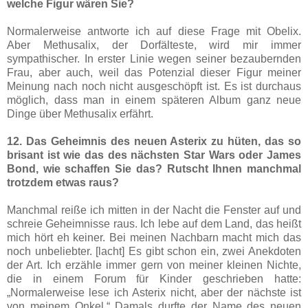
welche Figur wären Sie?
Normalerweise antworte ich auf diese Frage mit Obelix.
Aber Methusalix, der Dorfälteste, wird mir immer
sympathischer. In erster Linie wegen seiner bezaubernden
Frau, aber auch, weil das Potenzial dieser Figur meiner
Meinung nach noch nicht ausgeschöpft ist. Es ist durchaus
möglich, dass man in einem späteren Album ganz neue
Dinge über Methusalix erfährt.
12. Das Geheimnis des neuen Asterix zu hüten, das so
brisant ist wie das des nächsten Star Wars oder James
Bond, wie schaffen Sie das? Rutscht Ihnen manchmal
trotzdem etwas raus?
Manchmal reiße ich mitten in der Nacht die Fenster auf und
schreie Geheimnisse raus. Ich lebe auf dem Land, das heißt
mich hört eh keiner. Bei meinen Nachbarn macht mich das
noch unbeliebter. [lacht] Es gibt schon ein, zwei Anekdoten
der Art. Ich erzähle immer gern von meiner kleinen Nichte,
die in einem Forum für Kinder geschrieben hatte:
„Normalerweise lese ich Asterix nicht, aber der nächste ist
von meinem Onkel.“ Damals durfte der Name des neuen