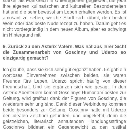
stärker als Frankreich in Unterregionen gegliedert, die jede
ihre eigenen kulinarischen und kulturellen Besonderheiten
hat und die sehr bewusst am Leben erhalten werden. Es ist
amüsant zu sehen, welche Stadt sich rühmt, den besten
Wein oder das beste Nudelrezept zu haben. Darum geht es
nicht vordergründig in dem neuen Album, aber es schwingt
im Hintergrund mit.
9. Zurück zu den Asterix-Vätern. Was hat aus Ihrer Sicht
die Zusammenarbeit von Goscinny und Uderzo so
einzigartig gemacht?
Ich glaube, dass sie sich sehr gut ergänzt haben. Es gab ein
wortloses Einvernehmen zwischen beiden, sie waren
Freunde fürs Leben. Uderzo spricht häufig von dieser
Freundschaft. Und sie ergänzen sich wie gesagt. In den
Asterix-Abenteuern kommt Goscinnys Humor am besten zur
Geltung, wird greifbar dank der Figuren von Goscinny, die
wiederum sehr urig sind. Dank dieser Verbindung kommen
beide besonders zur Geltung. Goscinny hatte mit Uderzo
den idealen Zeichner gefunden, und umgekehrt, denn die
geistreichen, literarisch anmutenden Handlungsstränge
Goscinnys bildeten ein Gegengewicht zu den rustikal