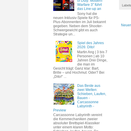
of Duty: Modern
Warfare 3" führt
Label
das Line-up an
Sony hat die
neuen Inklusiv-Spiele für PS-
Plus-Abonnenten im Juli bekannt
Neuer
gegeben. Neben dem Shooter-
Schwergewicht gibt es auch
Strategie un...
Spiel des Jahres
2026: Dito!
Martin Ang | 3 bis 7
Personen | ab 10
Jahren Drei Dinge,
die man im
Gesicht trägt: Ganz klar: Bart,
Brille – und Hochmut. Oder? Bei
„Dito!“ ...
Das Beste aus
zwei Welten:
Schieben, Laufen,
Bauen -
Carcassonne
Labyrinth -
Preview
Carcassonne Labyrinth vereint
die Kernmechaniken zweier
absoluter Brettspiel-Klassiker
unter einem klaren Motto: