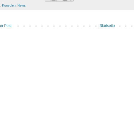
s:
Konsolen
,
News
er Post
Startseite