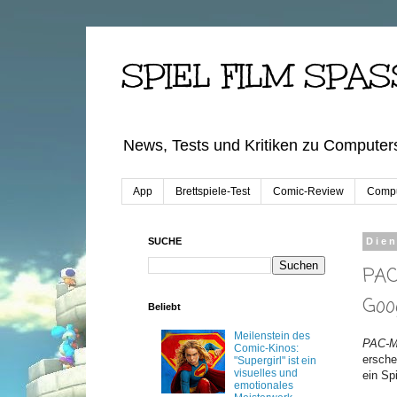
SPIEL FILM SPAS
News, Tests und Kritiken zu Computers
App
Brettspiele-Test
Comic-Review
Compu
SUCHE
Dien
PAC
Goo
Beliebt
Meilenstein des
PAC-M
Comic-Kinos:
ersche
"Supergirl" ist ein
visuelles und
ein Sp
emotionales