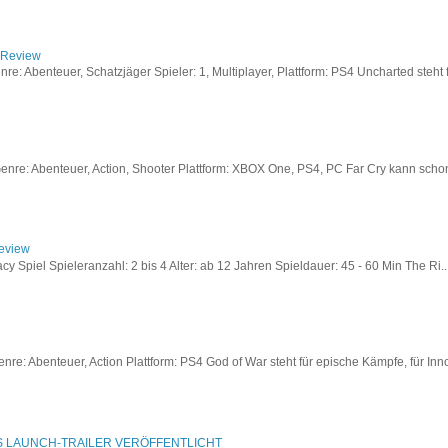
/ Review
: Abenteuer, Schatzjäger Spieler: 1, Multiplayer, Plattform: PS4 Uncharted steht fü
re: Abenteuer, Action, Shooter Plattform: XBOX One, PS4, PC Far Cry kann schon a
Review
acy Spiel Spieleranzahl: 2 bis 4 Alter: ab 12 Jahren Spieldauer: 45 - 60 Min The Ri..
re: Abenteuer, Action Plattform: PS4 God of War steht für epische Kämpfe, für Inno
S LAUNCH-TRAILER VERÖFFENTLICHT