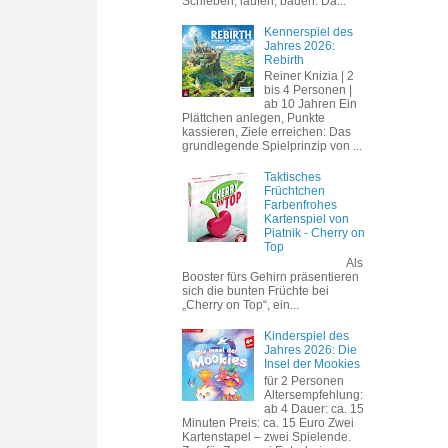
Schieben, laufen, bauen. Da...
Kennerspiel des
Jahres 2026:
Rebirth
Reiner Knizia | 2
bis 4 Personen |
ab 10 Jahren Ein
Plättchen anlegen, Punkte
kassieren, Ziele erreichen: Das
grundlegende Spielprinzip von ...
Taktisches
Früchtchen
Farbenfrohes
Kartenspiel von
Piatnik - Cherry on
Top
Als
Booster fürs Gehirn präsentieren
sich die bunten Früchte bei
„Cherry on Top“, ein...
Kinderspiel des
Jahres 2026: Die
Insel der Mookies
für 2 Personen
Altersempfehlung:
ab 4 Dauer: ca. 15
Minuten Preis: ca. 15 Euro Zwei
Kartenstapel – zwei Spielende.