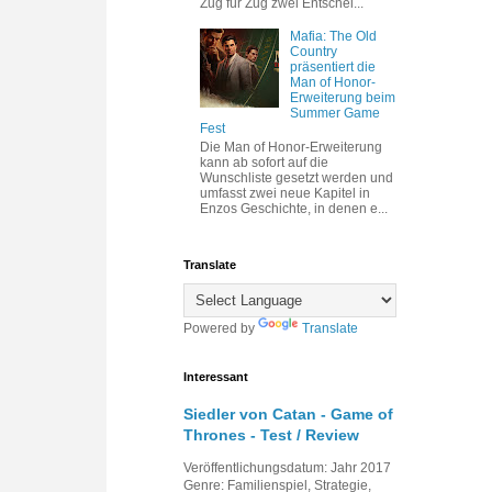
Zug für Zug zwei Entschei...
Mafia: The Old
Country
präsentiert die
Man of Honor-
Erweiterung beim
Summer Game
Fest
Die Man of Honor-Erweiterung
kann ab sofort auf die
Wunschliste gesetzt werden und
umfasst zwei neue Kapitel in
Enzos Geschichte, in denen e...
Translate
Powered by
Translate
Interessant
Siedler von Catan - Game of
Thrones - Test / Review
Veröffentlichungsdatum: Jahr 2017
Genre: Familienspiel, Strategie,