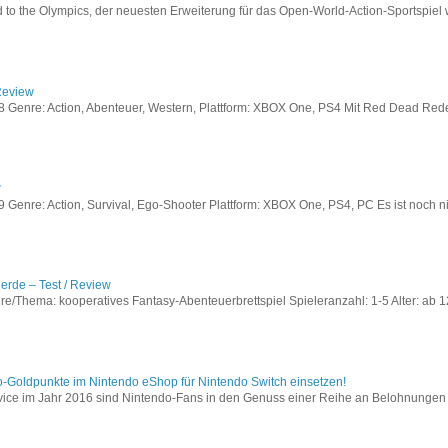
to the Olympics, der neuesten Erweiterung für das Open-World-Action-Sportspiel w
Review
Genre: Action, Abenteuer, Western, Plattform: XBOX One, PS4 Mit Red Dead Redem
w
enre: Action, Survival, Ego-Shooter Plattform: XBOX One, PS4, PC Es ist noch nic
lerde – Test / Review
e/Thema: kooperatives Fantasy-Abenteuerbrettspiel Spieleranzahl: 1-5 Alter: ab 12
o-Goldpunkte im Nintendo eShop für Nintendo Switch einsetzen!
vice im Jahr 2016 sind Nintendo-Fans in den Genuss einer Reihe an Belohnungen 