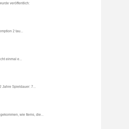
urde veröffentlich:
ption 2 tau...
ht einmal e...
 Jahre Spieldauer: 7...
gekommen, wie Items, die...