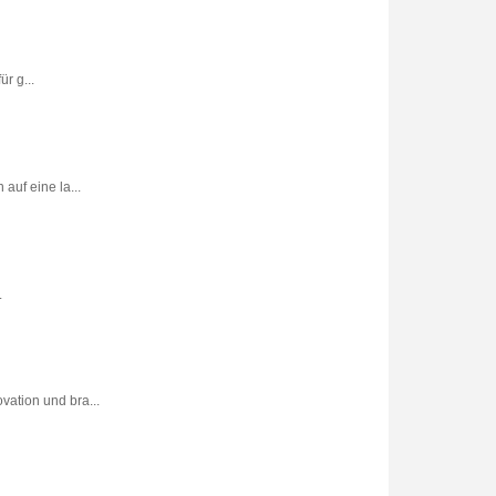
r g...
uf eine la...
.
vation und bra...