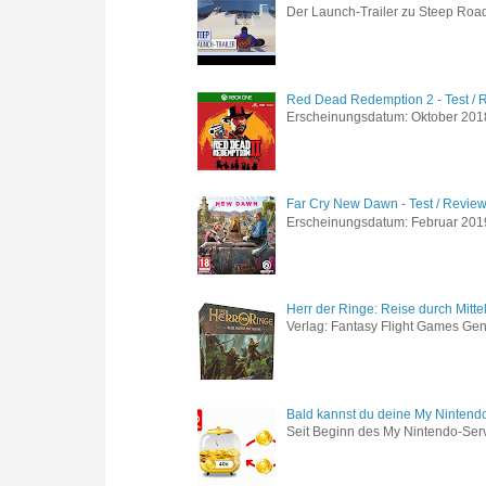
Der Launch-Trailer zu Steep Road 
Red Dead Redemption 2 - Test / 
Erscheinungsdatum: Oktober 2018 
Far Cry New Dawn - Test / Revie
Erscheinungsdatum: Februar 2019 G
Herr der Ringe: Reise durch Mitte
Verlag: Fantasy Flight Games Genr
Bald kannst du deine My Nintend
Seit Beginn des My Nintendo-Ser