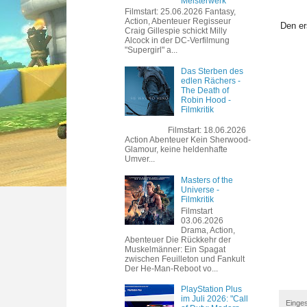
Meisterwerk
Filmstart: 25.06.2026 Fantasy,
Action, Abenteuer Regisseur
Den er
Craig Gillespie schickt Milly
Alcock in der DC-Verfilmung
"Supergirl" a...
Das Sterben des
edlen Rächers -
The Death of
Robin Hood -
Filmkritik
Filmstart: 18.06.2026
Action Abenteuer Kein Sherwood-
Glamour, keine heldenhafte
Umver...
Masters of the
Universe -
Filmkritik
Filmstart
03.06.2026
Drama, Action,
Abenteuer Die Rückkehr der
Muskelmänner: Ein Spagat
zwischen Feuilleton und Fankult
Der He-Man-Reboot vo...
PlayStation Plus
im Juli 2026: "Call
Einges