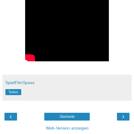
SpielFilmSpass
Teilen
‹
›
Startseite
Web-Version anzeigen