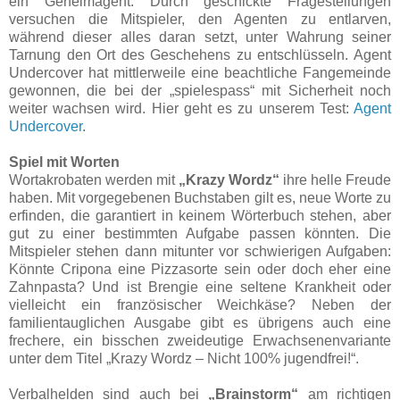
ein Geheimagent. Durch geschickte Fragestellungen
versuchen die Mitspieler, den Agenten zu entlarven,
während dieser alles daran setzt, unter Wahrung seiner
Tarnung den Ort des Geschehens zu entschlüsseln. Agent
Undercover hat mittlerweile eine beachtliche Fangemeinde
gewonnen, die bei der „spielespass“ mit Sicherheit noch
weiter wachsen wird. Hier geht es zu unserem Test:
Agent
Undercover
.
Spiel mit Worten
Wortakrobaten werden mit
„Krazy Wordz“
ihre helle Freude
haben. Mit vorgegebenen Buchstaben gilt es, neue Worte zu
erfinden, die garantiert in keinem Wörterbuch stehen, aber
gut zu einer bestimmten Aufgabe passen könnten. Die
Mitspieler stehen dann mitunter vor schwierigen Aufgaben:
Könnte Cripona eine Pizzasorte sein oder doch eher eine
Zahnpasta? Und ist Brengie eine seltene Krankheit oder
vielleicht ein französischer Weichkäse? Neben der
familientauglichen Ausgabe gibt es übrigens auch eine
frechere, ein bisschen zweideutige Erwachsenenvariante
unter dem Titel „Krazy Wordz – Nicht 100% jugendfrei!“.
Verbalhelden sind auch bei
„Brainstorm“
am richtigen