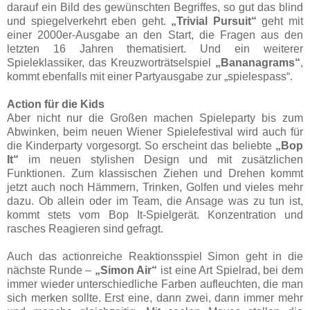
darauf ein Bild des gewünschten Begriffes, so gut das blind
und spiegelverkehrt eben geht.
„Trivial Pursuit“
geht mit
einer 2000er-Ausgabe an den Start, die Fragen aus den
letzten 16 Jahren thematisiert. Und ein weiterer
Spieleklassiker, das Kreuzworträtselspiel
„Bananagrams“
,
kommt ebenfalls mit einer Partyausgabe zur „spielespass“.
Action für die Kids
Aber nicht nur die Großen machen Spieleparty bis zum
Abwinken, beim neuen Wiener Spielefestival wird auch für
die Kinderparty vorgesorgt. So erscheint das beliebte
„Bop
It“
im neuen stylishen Design und mit zusätzlichen
Funktionen. Zum klassischen Ziehen und Drehen kommt
jetzt auch noch Hämmern, Trinken, Golfen und vieles mehr
dazu. Ob allein oder im Team, die Ansage was zu tun ist,
kommt stets vom Bop It-Spielgerät. Konzentration und
rasches Reagieren sind gefragt.
Auch das actionreiche Reaktionsspiel Simon geht in die
nächste Runde –
„Simon Air“
ist eine Art Spielrad, bei dem
immer wieder unterschiedliche Farben aufleuchten, die man
sich merken sollte. Erst eine, dann zwei, dann immer mehr