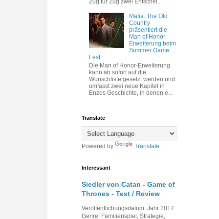
Zug für Zug zwei Entschei...
Mafia: The Old
Country
präsentiert die
Man of Honor-
Erweiterung beim
Summer Game
Fest
Die Man of Honor-Erweiterung
kann ab sofort auf die
Wunschliste gesetzt werden und
umfasst zwei neue Kapitel in
Enzos Geschichte, in denen e...
Translate
Powered by
Translate
Interessant
Siedler von Catan - Game of
Thrones - Test / Review
Veröffentlichungsdatum: Jahr 2017
Genre: Familienspiel, Strategie,