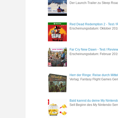
Der Launch-Trailer zu Steep Road 
Red Dead Redemption 2 - Test / 
Erscheinungsdatum: Oktober 2018 
Far Cry New Dawn - Test / Revie
Erscheinungsdatum: Februar 2019 G
Herr der Ringe: Reise durch Mitte
Verlag: Fantasy Flight Games Genr
Bald kannst du deine My Nintend
Seit Beginn des My Nintendo-Ser