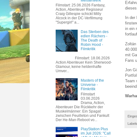
Meisterwerk
Erfahr
Filmstart: 25.06.2026 Fantasy,
dieses
Action, Abenteuer Regisseur
Craig Gillespie schickt Milly
In der
Alcock in der DC-Verfilmung
"Supergirl" a...
finste
in ein
Das Sterben des
fortla
edlen Rächers -
The Death of
Zoltán
Robin Hood -
Filmkritik
40.000
mit Ga
Filmstart: 18.06.2026
Fans u
Action Abenteuer Kein Sherwood-
Glamour, keine heldenhafte
Jon Gi
Umver...
Portfo
Masters of the
Team v
Universe -
beeind
Filmkritik
Filmstart
Warham
03.06.2026
Drama, Action,
Abenteuer Die Rückkehr der
Muskelmänner: Ein Spagat
zwischen Feuilleton und Fankult
Einges
Der He-Man-Reboot vo...
Label
PlayStation Plus
im Juli 2026: "Call