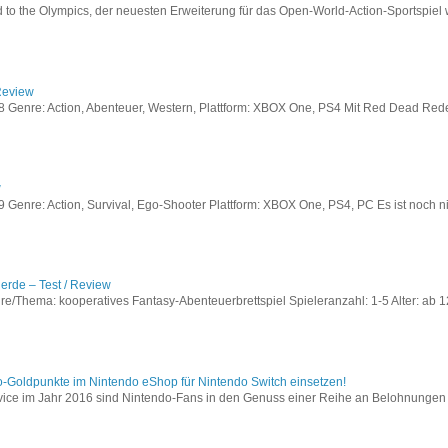
to the Olympics, der neuesten Erweiterung für das Open-World-Action-Sportspiel w
Review
Genre: Action, Abenteuer, Western, Plattform: XBOX One, PS4 Mit Red Dead Redem
w
enre: Action, Survival, Ego-Shooter Plattform: XBOX One, PS4, PC Es ist noch nic
lerde – Test / Review
e/Thema: kooperatives Fantasy-Abenteuerbrettspiel Spieleranzahl: 1-5 Alter: ab 12
o-Goldpunkte im Nintendo eShop für Nintendo Switch einsetzen!
vice im Jahr 2016 sind Nintendo-Fans in den Genuss einer Reihe an Belohnungen 