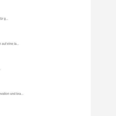
r g...
uf eine la...
.
vation und bra...