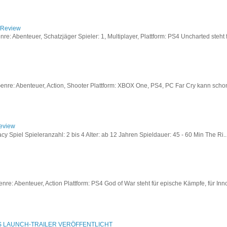
/ Review
: Abenteuer, Schatzjäger Spieler: 1, Multiplayer, Plattform: PS4 Uncharted steht fü
re: Abenteuer, Action, Shooter Plattform: XBOX One, PS4, PC Far Cry kann schon a
Review
acy Spiel Spieleranzahl: 2 bis 4 Alter: ab 12 Jahren Spieldauer: 45 - 60 Min The Ri..
re: Abenteuer, Action Plattform: PS4 God of War steht für epische Kämpfe, für Inno
S LAUNCH-TRAILER VERÖFFENTLICHT