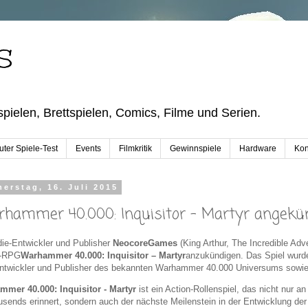
S
pielen, Brettspielen, Comics, Filme und Serien.
ter Spiele-Test
Events
Filmkritik
Gewinnspiele
Hardware
Kon
erstag, 16. Juli 2015
hammer 40.000: Inquisitor - Martyr angekü
die-Entwickler und Publisher
NeocoreGames
(King Arthur, The Incredible Adve
n-RPG
Warhammer 40.000: Inquisitor – Martyr
anzukündigen. Das Spiel wur
twickler und Publisher des bekannten Warhammer 40.000 Universums sowie d
mmer 40.000: Inquisitor - Martyr
ist ein Action-Rollenspiel, das nicht nur 
usends erinnert, sondern auch der nächste Meilenstein in der Entwicklung de