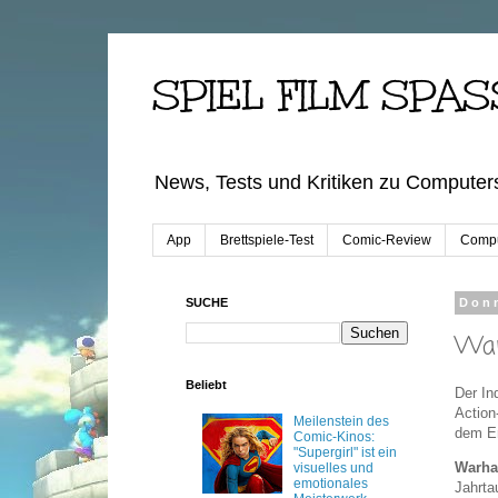
SPIEL FILM SPAS
News, Tests und Kritiken zu Computers
App
Brettspiele-Test
Comic-Review
Compu
SUCHE
Donn
War
Beliebt
Der In
Actio
Meilenstein des
dem En
Comic-Kinos:
"Supergirl" ist ein
Warha
visuelles und
emotionales
Jahrta