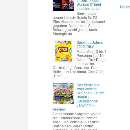
of Duty: Modern
Warfare 3" führt
Neuer
das Line-up an
Sony hat die
neuen Inklusiv-Spiele für PS-
Plus-Abonnenten im Juli bekannt
gegeben. Neben dem Shooter-
Schwergewicht gibt es auch
Strategie un...
Spiel des Jahres
2026: Dito!
Martin Ang | 3 bis 7
Personen | ab 10
Jahren Drei Dinge,
die man im
Gesicht trägt: Ganz klar: Bart,
Brille – und Hochmut. Oder? Bei
„Dito!“ ...
Das Beste aus
zwei Welten:
Schieben, Laufen,
Bauen -
Carcassonne
Labyrinth -
Preview
Carcassonne Labyrinth vereint
die Kernmechaniken zweier
absoluter Brettspiel-Klassiker
unter einem klaren Motto: