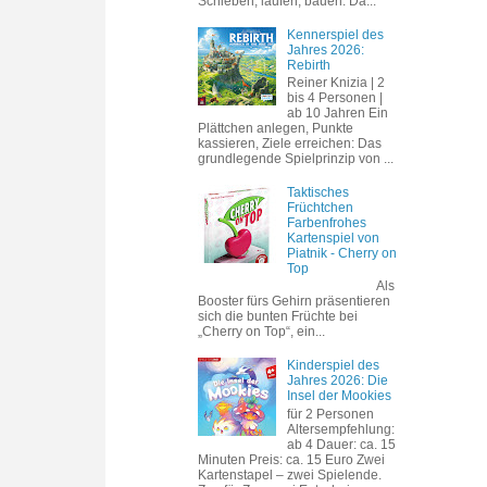
Schieben, laufen, bauen. Da...
Kennerspiel des
Jahres 2026:
Rebirth
Reiner Knizia | 2
bis 4 Personen |
ab 10 Jahren Ein
Plättchen anlegen, Punkte
kassieren, Ziele erreichen: Das
grundlegende Spielprinzip von ...
Taktisches
Früchtchen
Farbenfrohes
Kartenspiel von
Piatnik - Cherry on
Top
Als
Booster fürs Gehirn präsentieren
sich die bunten Früchte bei
„Cherry on Top“, ein...
Kinderspiel des
Jahres 2026: Die
Insel der Mookies
für 2 Personen
Altersempfehlung:
ab 4 Dauer: ca. 15
Minuten Preis: ca. 15 Euro Zwei
Kartenstapel – zwei Spielende.