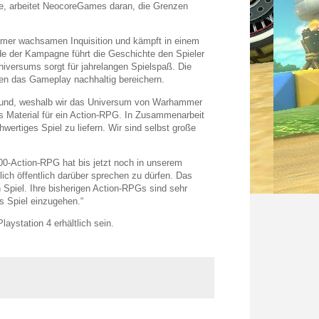
ie, arbeitet NeocoreGames daran, die Grenzen
 immer wachsamen Inquisition und kämpft in einem
 der Kampagne führt die Geschichte den Spieler
niversums sorgt für jahrelangen Spielspaß. Die
den das Gameplay nachhaltig bereichern.
Grund, weshalb wir das Universum von Warhammer
es Material für ein Action-RPG. In Zusammenarbeit
rtiges Spiel zu liefern. Wir sind selbst große
0-Action-RPG hat bis jetzt noch in unserem
dlich öffentlich darüber sprechen zu dürfen. Das
 Spiel. Ihre bisherigen Action-RPGs sind sehr
es Spiel einzugehen.“
ystation 4 erhältlich sein.