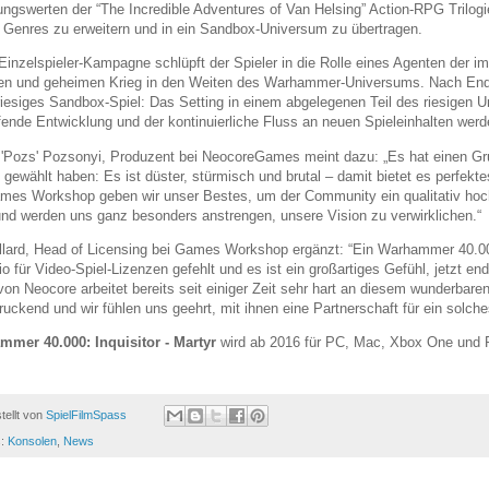
ungswerten der “The Incredible Adventures of Van Helsing” Action-RPG Trilog
 Genres zu erweitern und in ein Sandbox-Universum zu übertragen.
 Einzelspieler-Kampagne schlüpft der Spieler in die Rolle eines Agenten der
ren und geheimen Krieg in den Weiten des Warhammer-Universums. Nach Ende
 riesiges Sandbox-Spiel: Das Setting in einem abgelegenen Teil des riesigen U
ufende Entwicklung und der kontinuierliche Fluss an neuen Spieleinhalten wer
 'Pozs' Pozsonyi, Produzent bei NeocoreGames meint dazu: „Es hat einen 
 gewählt haben: Es ist düster, stürmisch und brutal – damit bietet es perfekt
mes Workshop geben wir unser Bestes, um der Community ein qualitativ hochwe
nd werden uns ganz besonders anstrengen, unsere Vision zu verwirklichen.“
llard, Head of Licensing bei Games Workshop ergänzt: “Ein Warhammer 40.00
lio für Video-Spiel-Lizenzen gefehlt und es ist ein großartiges Gefühl, jetzt en
on Neocore arbeitet bereits seit einiger Zeit sehr hart an diesem wunderbaren
ruckend und wir fühlen uns geehrt, mit ihnen eine Partnerschaft für ein solch
mer 40.000: Inquisitor - Martyr
wird ab 2016 für PC, Mac, Xbox One und Pla
tellt von
SpielFilmSpass
s:
Konsolen
,
News