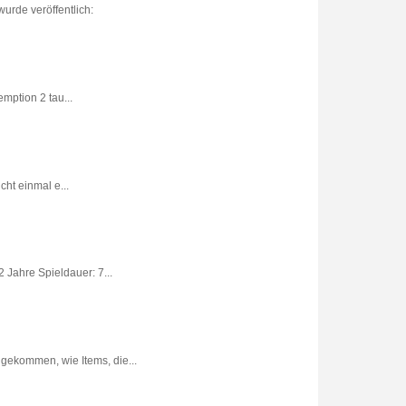
urde veröffentlich:
ption 2 tau...
ht einmal e...
 Jahre Spieldauer: 7...
gekommen, wie Items, die...