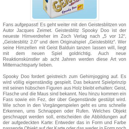
Fans aufgepasst! Es geht weiter mit den Geistesblitzen von
Autor Jacques Zeimet. Geistesblitz Spooky Doo ist der
neueste Hirnverdreher im Zoch Verlag nach „5 vor 12“,
„Geistesblitz 2.0“ und dem Originalspiel „Geistesblitz“. Wer
seine Hirnzellen mit Geist Balduin tanzen lassen will, liegt
mit dem neuen Spiel goldrichtig. Auch neue
Reaktionskünstler ab acht Jahren werden diese Art von
Mitternachtsparty lieben.
Spooky Doo fordert geistreich zum Gehirnjogging auf. Es
wird völlig eigenständig gespielt. Das bekannt Spielprinzip
mit seinen hübschen Figuren aus Holz bleibt erhalten: Geist,
Flasche und die Maus sind bekannt. Neu hinzu kommen ein
Fass sowie ein Fez, der über Gegenstände gestülpt wird.
Wie schon in den Vorgängerspielen geht es ums schnelle
Erkennen, ums Schnappen oder Rufen. Welches Objekt
geschnappt werden soll, entscheiden die Abbildungen auf
der aufgedeckten Karte: Entweder das in Form und Farbe
passende Objekt auf der Karte oder das weder in Form noch