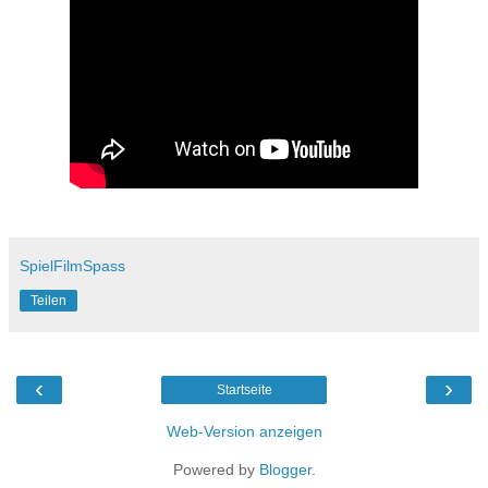
SpielFilmSpass
Teilen
‹
›
Startseite
Web-Version anzeigen
Powered by
Blogger
.