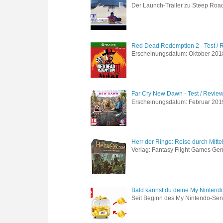
Der Launch-Trailer zu Steep Road 
Red Dead Redemption 2 - Test / 
Erscheinungsdatum: Oktober 2018 
Far Cry New Dawn - Test / Revie
Erscheinungsdatum: Februar 2019 G
Herr der Ringe: Reise durch Mitte
Verlag: Fantasy Flight Games Genr
Bald kannst du deine My Nintend
Seit Beginn des My Nintendo-Ser