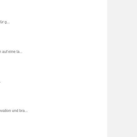
r g...
uf eine la...
.
vation und bra...