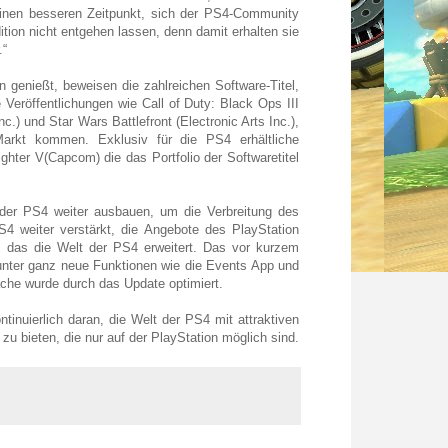
inen besseren Zeitpunkt, sich der PS4-Community
tion nicht entgehen lassen, denn damit erhalten sie
.“
 genießt, beweisen die zahlreichen Software-Titel,
 Veröffentlichungen wie Call of Duty: Black Ops III
nc.) und Star Wars Battlefront (Electronic Arts Inc.),
arkt kommen. Exklusiv für die PS4 erhältliche
hter V(Capcom) die das Portfolio der Softwaretitel
der PS4 weiter ausbauen, um die Verbreitung des
4 weiter verstärkt, die Angebote des PlayStation
t, das die Welt der PS4 erweitert. Das vor kurzem
runter ganz neue Funktionen wie die Events App und
che wurde durch das Update optimiert.
tinuierlich daran, die Welt der PS4 mit attraktiven
u bieten, die nur auf der PlayStation möglich sind.