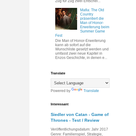
Zug für Zug zwei Entschei...
Mafia: The Old
Country
präsentiert die
Man of Honor-
Erweiterung beim
Summer Game
Fest
Die Man of Honor-Erweiterung
kann ab sofort auf die
Wunschliste gesetzt werden und
umfasst zwei neue Kapitel in
Enzos Geschichte, in denen e...
Translate
Powered by
Translate
Interessant
Siedler von Catan - Game of
Thrones - Test / Review
Veröffentlichungsdatum: Jahr 2017
Genre: Familienspiel, Strategie,