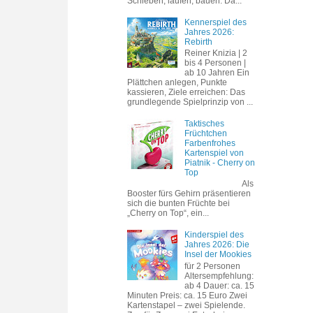
Schieben, laufen, bauen. Da...
Kennerspiel des
Jahres 2026:
Rebirth
Reiner Knizia | 2
bis 4 Personen |
ab 10 Jahren Ein
Plättchen anlegen, Punkte
kassieren, Ziele erreichen: Das
grundlegende Spielprinzip von ...
Taktisches
Früchtchen
Farbenfrohes
Kartenspiel von
Piatnik - Cherry on
Top
Als
Booster fürs Gehirn präsentieren
sich die bunten Früchte bei
„Cherry on Top“, ein...
Kinderspiel des
Jahres 2026: Die
Insel der Mookies
für 2 Personen
Altersempfehlung:
ab 4 Dauer: ca. 15
Minuten Preis: ca. 15 Euro Zwei
Kartenstapel – zwei Spielende.