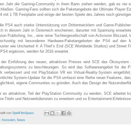
en Jahr die Gaming-Community in ihren Bann ziehen werden, gab es nie e
hließen. Gaming-Fans sollten sich die Paketangebote der Ultimate Player Edi
4 mit 1 TB Festplatte und einige der besten Spiele des Jahres noch günstiger
ie PS4 auch starke Unterstützung von Drittentwicklern und Game-Publishern
ch in diesem Jahr in Österreich erscheinen, darunter mit Spannung erwartete
ision Publishing, Inc., eine reine Tochtergesellschaft von Activision Blizzard, I
leichzeitig mit besonderen Hardware-Paketangeboten der PS4 auf den M
uster wie Uncharted 4: A Thief’s End (SCE Worldwide Studios) und Street Fig
e PS4 ergänzen, werden für 2016 erwartet.
der Einführung des neuen, attraktiven Preises wird SCE das Ökosystem 
altungssystems zu beschleunigen. So wird das Softwareangebot für die PS
k verbessert und mit PlayStation VR ein Virtual-Reality-System eingeführ
entlichte System-Update für die PS4 umfasst eine Reihe neuer Features, da
glichkeit, eigene Communties zu gründen. Auch das Design der Nutzeroberflä
r es attraktiver, Teil der PlayStation Community zu werden. SCE arbeitet kon
re-Titeln und Netzwerkdiensten zu erweitern und so Entertainment-Erlebnisse z
tellt von
SpielFilmSpass
s:
Konsolen
,
News