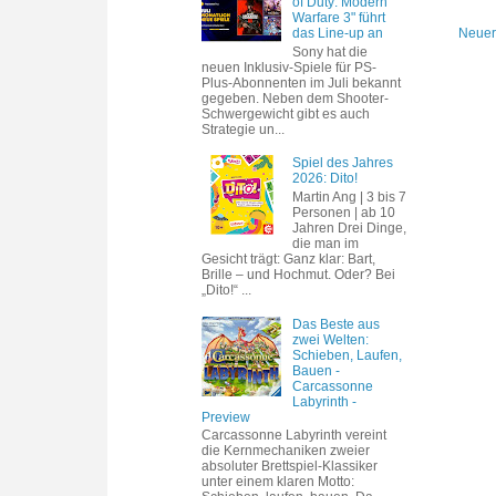
of Duty: Modern
Warfare 3" führt
das Line-up an
Neuer
Sony hat die
neuen Inklusiv-Spiele für PS-
Plus-Abonnenten im Juli bekannt
gegeben. Neben dem Shooter-
Schwergewicht gibt es auch
Strategie un...
Spiel des Jahres
2026: Dito!
Martin Ang | 3 bis 7
Personen | ab 10
Jahren Drei Dinge,
die man im
Gesicht trägt: Ganz klar: Bart,
Brille – und Hochmut. Oder? Bei
„Dito!“ ...
Das Beste aus
zwei Welten:
Schieben, Laufen,
Bauen -
Carcassonne
Labyrinth -
Preview
Carcassonne Labyrinth vereint
die Kernmechaniken zweier
absoluter Brettspiel-Klassiker
unter einem klaren Motto: