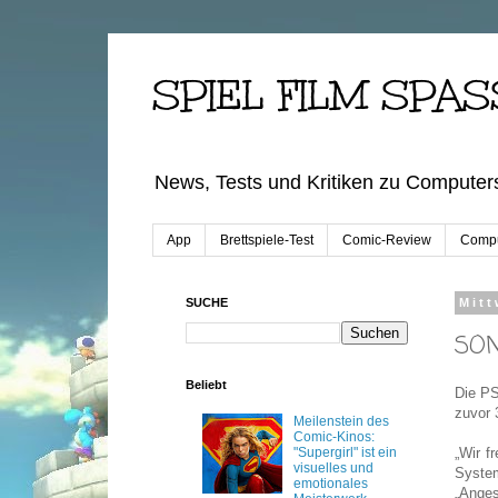
SPIEL FILM SPAS
News, Tests und Kritiken zu Computers
App
Brettspiele-Test
Comic-Review
Compu
SUCHE
Mitt
SON
Beliebt
Die PS
zuvor 
Meilenstein des
Comic-Kinos:
"Supergirl" ist ein
„Wir f
visuelles und
Syste
emotionales
„Anges