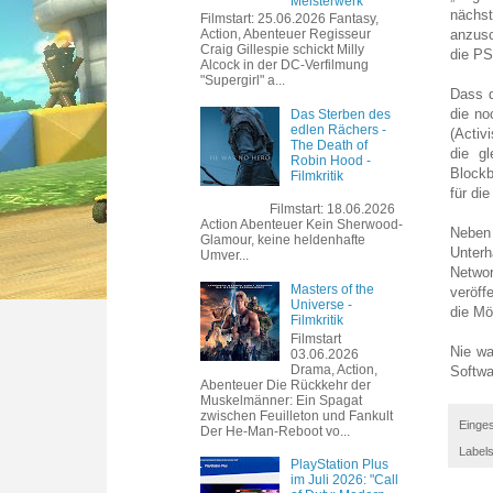
Meisterwerk
nächst
Filmstart: 25.06.2026 Fantasy,
anzusc
Action, Abenteuer Regisseur
Craig Gillespie schickt Milly
die PS
Alcock in der DC-Verfilmung
"Supergirl" a...
Dass d
die no
Das Sterben des
edlen Rächers -
(Activ
The Death of
die g
Robin Hood -
Blockb
Filmkritik
für di
Filmstart: 18.06.2026
Action Abenteuer Kein Sherwood-
Neben 
Glamour, keine heldenhafte
Unterh
Umver...
Networ
Masters of the
veröff
Universe -
die Mö
Filmkritik
Filmstart
Nie wa
03.06.2026
Drama, Action,
Softwa
Abenteuer Die Rückkehr der
Muskelmänner: Ein Spagat
zwischen Feuilleton und Fankult
Einges
Der He-Man-Reboot vo...
Label
PlayStation Plus
im Juli 2026: "Call