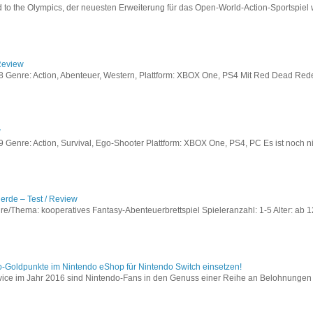
to the Olympics, der neuesten Erweiterung für das Open-World-Action-Sportspiel w
Review
Genre: Action, Abenteuer, Western, Plattform: XBOX One, PS4 Mit Red Dead Redem
w
enre: Action, Survival, Ego-Shooter Plattform: XBOX One, PS4, PC Es ist noch nic
lerde – Test / Review
e/Thema: kooperatives Fantasy-Abenteuerbrettspiel Spieleranzahl: 1-5 Alter: ab 12
o-Goldpunkte im Nintendo eShop für Nintendo Switch einsetzen!
vice im Jahr 2016 sind Nintendo-Fans in den Genuss einer Reihe an Belohnungen 