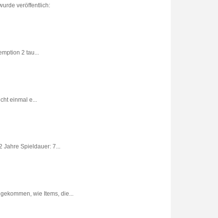
urde veröffentlich:
ption 2 tau...
ht einmal e...
 Jahre Spieldauer: 7...
gekommen, wie Items, die...