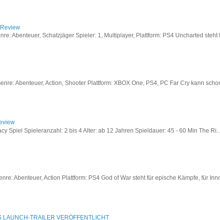
/ Review
: Abenteuer, Schatzjäger Spieler: 1, Multiplayer, Plattform: PS4 Uncharted steht fü
re: Abenteuer, Action, Shooter Plattform: XBOX One, PS4, PC Far Cry kann schon a
Review
acy Spiel Spieleranzahl: 2 bis 4 Alter: ab 12 Jahren Spieldauer: 45 - 60 Min The Ri..
re: Abenteuer, Action Plattform: PS4 God of War steht für epische Kämpfe, für Inno
S LAUNCH-TRAILER VERÖFFENTLICHT