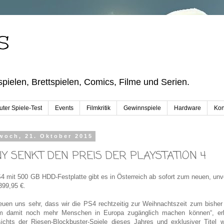
S
pielen, Brettspielen, Comics, Filme und Serien.
ter Spiele-Test
Events
Filmkritik
Gewinnspiele
Hardware
Kon
woch, 21. Oktober 2015
Y SENKT DEN PREIS DER PLAYSTATION 4
4 mit 500 GB HDD-Festplatte gibt es in Österreich ab sofort zum neuen, unve
399,95 €.
reuen uns sehr, dass wir die PS4 rechtzeitig zur Weihnachtszeit zum bisher
m damit noch mehr Menschen in Europa zugänglich machen können“, er
ichts der Riesen-Blockbuster-Spiele dieses Jahres und exklusiver Tit