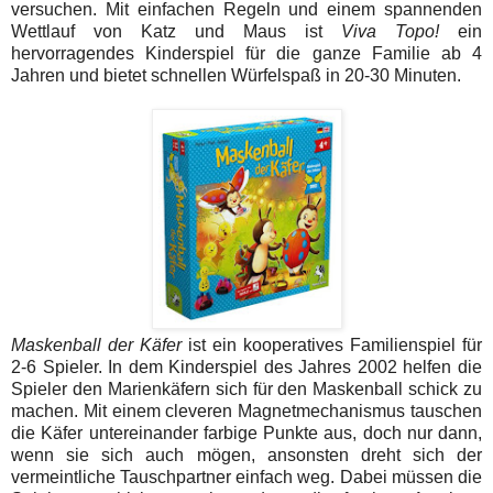
versuchen. Mit einfachen Regeln und einem spannenden
Wettlauf von Katz und Maus ist
Viva Topo!
ein
hervorragendes Kinderspiel für die ganze Familie ab 4
Jahren und bietet schnellen Würfelspaß in 20-30 Minuten.
Maskenball der Käfer
ist ein kooperatives Familienspiel für
2-6 Spieler. In dem Kinderspiel des Jahres 2002 helfen die
Spieler den Marienkäfern sich für den Maskenball schick zu
machen. Mit einem cleveren Magnetmechanismus tauschen
die Käfer untereinander farbige Punkte aus, doch nur dann,
wenn sie sich auch mögen, ansonsten dreht sich der
vermeintliche Tauschpartner einfach weg. Dabei müssen die