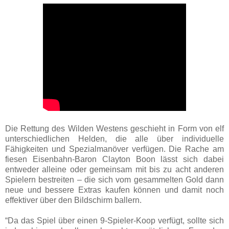
Die Rettung des Wilden Westens geschieht in Form von elf
unterschiedlichen Helden, die alle über individuelle
Fähigkeiten und Spezialmanöver verfügen. Die Rache am
fiesen Eisenbahn-Baron Clayton Boon lässt sich dabei
entweder alleine oder gemeinsam mit bis zu acht anderen
Spielern bestreiten – die sich vom gesammelten Gold dann
neue und bessere Extras kaufen können und damit noch
effektiver über den Bildschirm ballern.
“Da das Spiel über einen 9-Spieler-Koop verfügt, sollte sich