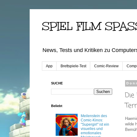
SPIEL FILM SPAS
News, Tests und Kritiken zu Computers
App
Brettspiele-Test
Comic-Review
Compu
SUCHE
Donn
Die
Ter
Beliebt
Meilenstein des
Haemim
Comic-Kinos:
wilde 
"Supergirl" ist ein
visuelles und
Bemühu
emotionales