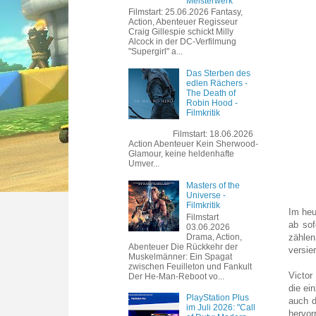
Meisterwerk
Filmstart: 25.06.2026 Fantasy,
Action, Abenteuer Regisseur
Craig Gillespie schickt Milly
Alcock in der DC-Verfilmung
"Supergirl" a...
Das Sterben des
edlen Rächers -
The Death of
Robin Hood -
Filmkritik
Filmstart: 18.06.2026
Action Abenteuer Kein Sherwood-
Glamour, keine heldenhafte
Umver...
Masters of the
Universe -
Filmkritik
Im heu
Filmstart
ab sof
03.06.2026
Drama, Action,
zählen
Abenteuer Die Rückkehr der
versie
Muskelmänner: Ein Spagat
zwischen Feuilleton und Fankult
Victor
Der He-Man-Reboot vo...
die ei
PlayStation Plus
auch d
im Juli 2026: "Call
hervor