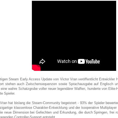
tigen Steam Early Access Update von Victor Vran veröffentlicht Entwickler
ort stehen auch Zwischensequenzen sowie Sprachausgabe auf Englisch u
 eine wahre Schatzgrube voller neuer legendärer Waffen, hunderte von Elite
rte Spieler.
 Vran hat bislang die Steam-Community begeistert - 93% der Spieler bewerte
nzigartige klassenlose Charakter-Entwicklung und der kooperative Multiplayer f
ie neue Dimension bei Gefechten und Erkundung, die durch Springen, frei r
ragenden Controller-Support entsteht.