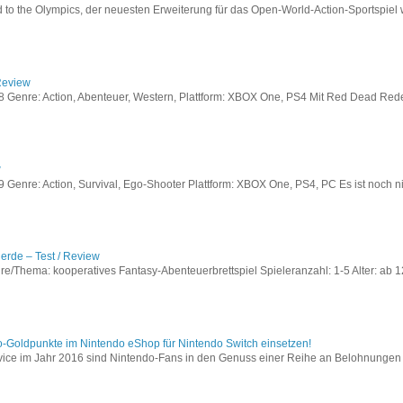
to the Olympics, der neuesten Erweiterung für das Open-World-Action-Sportspiel w
Review
Genre: Action, Abenteuer, Western, Plattform: XBOX One, PS4 Mit Red Dead Redem
w
enre: Action, Survival, Ego-Shooter Plattform: XBOX One, PS4, PC Es ist noch nic
lerde – Test / Review
e/Thema: kooperatives Fantasy-Abenteuerbrettspiel Spieleranzahl: 1-5 Alter: ab 12
o-Goldpunkte im Nintendo eShop für Nintendo Switch einsetzen!
vice im Jahr 2016 sind Nintendo-Fans in den Genuss einer Reihe an Belohnungen 