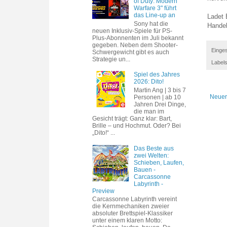
of Duty: Modern
Warfare 3" führt
das Line-up an
Ladet 
Sony hat die
Handel
neuen Inklusiv-Spiele für PS-
Plus-Abonnenten im Juli bekannt
gegeben. Neben dem Shooter-
Einges
Schwergewicht gibt es auch
Strategie un...
Label
Spiel des Jahres
2026: Dito!
Martin Ang | 3 bis 7
Neuer
Personen | ab 10
Jahren Drei Dinge,
die man im
Gesicht trägt: Ganz klar: Bart,
Brille – und Hochmut. Oder? Bei
„Dito!“ ...
Das Beste aus
zwei Welten:
Schieben, Laufen,
Bauen -
Carcassonne
Labyrinth -
Preview
Carcassonne Labyrinth vereint
die Kernmechaniken zweier
absoluter Brettspiel-Klassiker
unter einem klaren Motto: