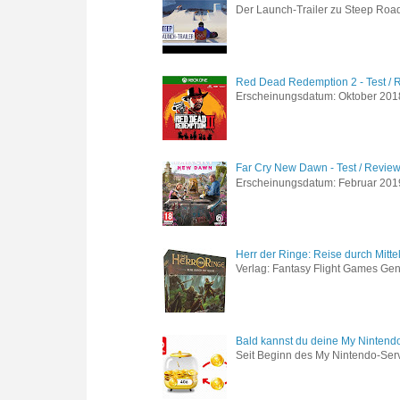
Der Launch-Trailer zu Steep Road 
Red Dead Redemption 2 - Test / 
Erscheinungsdatum: Oktober 2018 
Far Cry New Dawn - Test / Revie
Erscheinungsdatum: Februar 2019 G
Herr der Ringe: Reise durch Mitte
Verlag: Fantasy Flight Games Genr
Bald kannst du deine My Nintend
Seit Beginn des My Nintendo-Ser