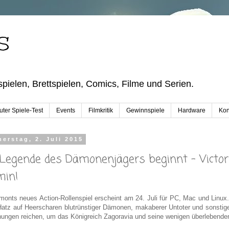
S
pielen, Brettspielen, Comics, Filme und Serien.
ter Spiele-Test
Events
Filmkritik
Gewinnspiele
Hardware
Kon
erstag, 2. Juli 2015
 Legende des Dämonenjägers beginnt - Victor
min!
onts neues Action-Rollenspiel erscheint am 24. Juli für PC, Mac und Linux
Hatz auf Heerscharen blutrünstiger Dämonen, makaberer Untoter und sonstig
ngen reichen, um das Königreich Zagoravia und seine wenigen überlebende