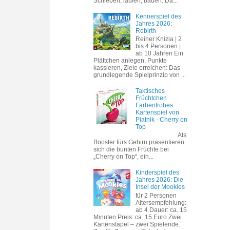
Schieben, laufen, bauen. Da...
Kennerspiel des
Jahres 2026:
Rebirth
Reiner Knizia | 2
bis 4 Personen |
ab 10 Jahren Ein
Plättchen anlegen, Punkte
kassieren, Ziele erreichen: Das
grundlegende Spielprinzip von ...
Taktisches
Früchtchen
Farbenfrohes
Kartenspiel von
Piatnik - Cherry on
Top
Als
Booster fürs Gehirn präsentieren
sich die bunten Früchte bei
„Cherry on Top“, ein...
Kinderspiel des
Jahres 2026: Die
Insel der Mookies
für 2 Personen
Altersempfehlung:
ab 4 Dauer: ca. 15
Minuten Preis: ca. 15 Euro Zwei
Kartenstapel – zwei Spielende.