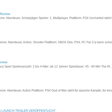
/ Review
: Abenteuer, Schatzjäger Spieler: 1, Multiplayer, Plattform: PS4 Uncharted steht fü
re: Abenteuer, Action, Shooter Plattform: XBOX One, PS4, PC Far Cry kann schon a
Review
acy Spiel Spieleranzahl: 2 bis 4 Alter: ab 12 Jahren Spieldauer: 45 - 60 Min The Ri..
re: Abenteuer, Action Plattform: PS4 God of War steht für epische Kämpfe, für Inno
S LAUNCH-TRAILER VERÖFFENTLICHT