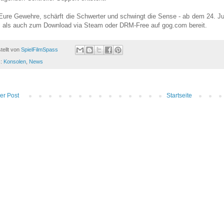
Eure Gewehre, schärft die Schwerter und schwingt die Sense - ab dem 24. Jul
 als auch zum Download via Steam oder DRM-Free auf gog.com bereit.
tellt von
SpielFilmSpass
s:
Konsolen
,
News
er Post
Startseite