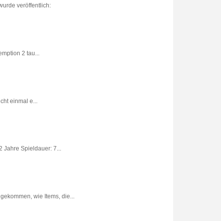
urde veröffentlich:
ption 2 tau...
ht einmal e...
 Jahre Spieldauer: 7...
gekommen, wie Items, die...