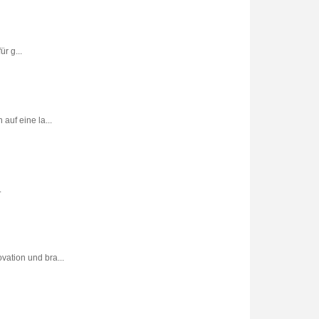
r g...
uf eine la...
.
vation und bra...