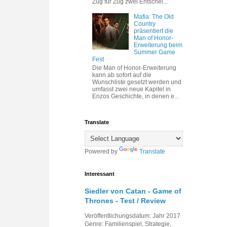
Zug für Zug zwei Entschei...
Mafia: The Old
Country
präsentiert die
Man of Honor-
Erweiterung beim
Summer Game
Fest
Die Man of Honor-Erweiterung
kann ab sofort auf die
Wunschliste gesetzt werden und
umfasst zwei neue Kapitel in
Enzos Geschichte, in denen e...
Translate
Powered by
Translate
Interessant
Siedler von Catan - Game of
Thrones - Test / Review
Veröffentlichungsdatum: Jahr 2017
Genre: Familienspiel, Strategie,