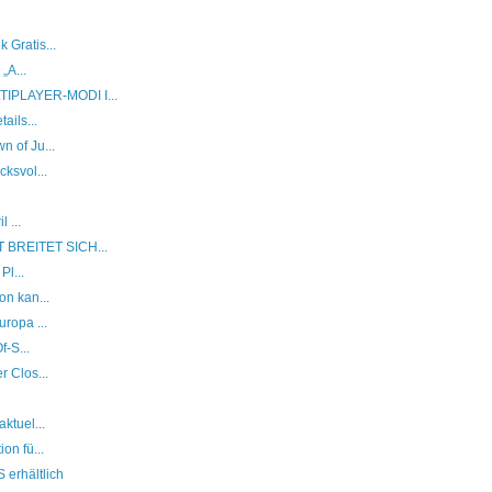
Gratis...
„A...
PLAYER-MODI I...
ails...
 of Ju...
ksvol...
 ...
BREITET SICH...
Pl...
on kan...
ropa ...
f-S...
 Clos...
ktuel...
on fü...
erhältlich