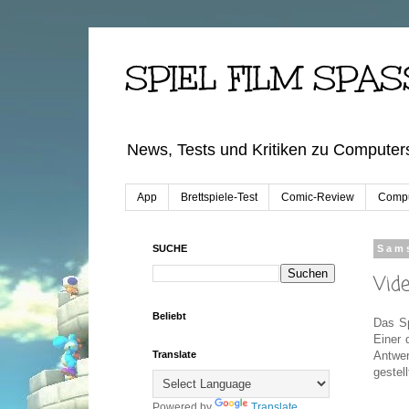
SPIEL FILM SPAS
News, Tests und Kritiken zu Computers
App
Brettspiele-Test
Comic-Review
Compu
SUCHE
Sams
Vid
Beliebt
Das Sp
Einer 
Antwer
Translate
gestel
Powered by
Translate