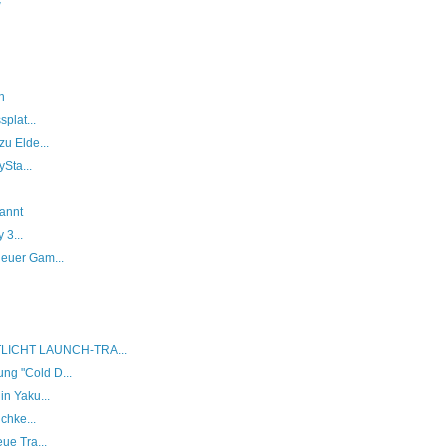
w
h
plat...
u Elde...
Sta...
kannt
 3...
euer Gam...
ICHT LAUNCH-TRA...
g "Cold D...
n Yaku...
chke...
ue Tra...