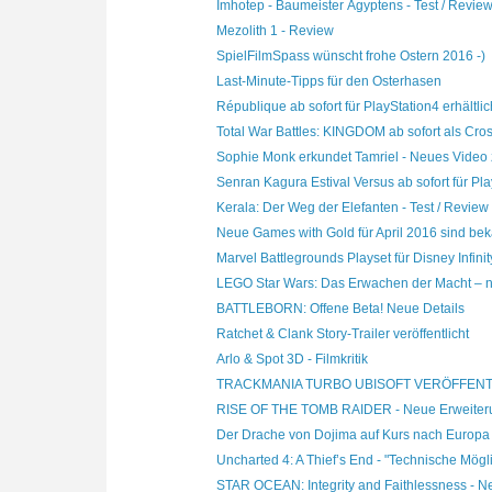
Imhotep - Baumeister Ägyptens - Test / Revie
Mezolith 1 - Review
SpielFilmSpass wünscht frohe Ostern 2016 -)
Last-Minute-Tipps für den Osterhasen
République ab sofort für PlayStation4 erhältlic
Total War Battles: KINGDOM ab sofort als Cross
Sophie Monk erkundet Tamriel - Neues Video z
Senran Kagura Estival Versus ab sofort für Play
Kerala: Der Weg der Elefanten - Test / Review
Neue Games with Gold für April 2016 sind be
Marvel Battlegrounds Playset für Disney Infinity
LEGO Star Wars: Das Erwachen der Macht – n
BATTLEBORN: Offene Beta! Neue Details
Ratchet & Clank Story-Trailer veröffentlicht
Arlo & Spot 3D - Filmkritik
TRACKMANIA TURBO UBISOFT VERÖFFENTL
RISE OF THE TOMB RAIDER - Neue Erweiterun
Der Drache von Dojima auf Kurs nach Europa i
Uncharted 4: A Thief’s End - "Technische Mögli
STAR OCEAN: Integrity and Faithlessness - Ne