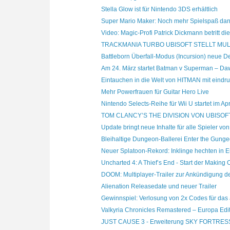
Stella Glow ist für Nintendo 3DS erhältlich
Super Mario Maker: Noch mehr Spielspaß dank 
Video: Magic-Profi Patrick Dickmann betritt die 
TRACKMANIA TURBO UBISOFT STELLT MULTI
Battleborn Überfall-Modus (Incursion) neue Det
Am 24. März startet Batman v Superman – Dawn
Eintauchen in die Welt von HITMAN mit eindruc
Mehr Powerfrauen für Guitar Hero Live
Nintendo Selects-Reihe für Wii U startet im April
TOM CLANCY’S THE DIVISION VON UBISOFT 
Update bringt neue Inhalte für alle Spieler von 
Bleihaltige Dungeon-Ballerei Enter the Gunge
Neuer Splatoon-Rekord: Inklinge hechten in Eu
Uncharted 4: A Thief’s End - Start der Making O
DOOM: Multiplayer-Trailer zur Ankündigung der
Alienation Releasedate und neuer Trailer
Gewinnspiel: Verlosung von 2x Codes für das a
Valkyria Chronicles Remastered – Europa Editi
JUST CAUSE 3 - Erweiterung SKY FORTRESS 