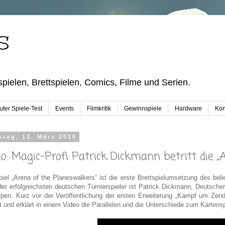
S
pielen, Brettspielen, Comics, Filme und Serien.
ter Spiele-Test
Events
Filmkritik
Gewinnspiele
Hardware
Kon
tag, 12. März 2016
eo: Magic-Profi Patrick Dickmann betritt die 
iel „Arena of the Planeswalkers“ ist die erste Brettspielumsetzung des beli
der erfolgreichsten deutschen Turnierspieler ist Patrick Dickmann, Deutsch
pen. Kurz vor der Veröffentlichung der ersten Erweiterung „Kampf um Zendi
lt und erklärt in einem Video die Parallelen und die Unterschiede zum Kartensp