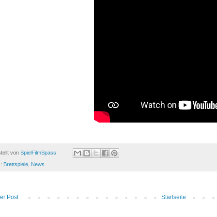
tellt von
SpielFilmSpass
s:
Brettspiele
,
News
er Post
Startseite