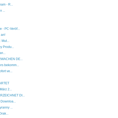
am - R...
 ...
- PC-Veröf...
 an!
 Mut...
y Produ...
an...
ERWACHEN DE...
rs bekomm...
ort ve...
ARTET
März 2...
RZEICHNET DI...
 Downloa...
ranny ...
rak...