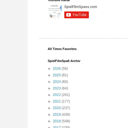
All Times Favorites
SpielFilmSpaß-Archiv
►
2026
(56)
►
2025
(81)
►
2024
(60)
►
2023
(64)
►
2022
(201)
►
2021
(177)
►
2020
(237)
►
2019
(439)
►
2018
(548)
►
2017
(730)