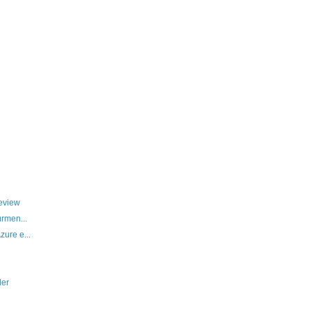
Review
ürmen...
ure e...
ler