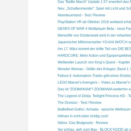
Das “Battle March” Update 1.57 erweitert das fl
Neu: „Schattenmeister“: Spiel mit Licht und Sc
Abenteuerland - Test / Review
PlayStation VR ab Oktober 2016 weltweit erhäl
GEARS OF WAR 4 Multiplayer Beta - neue Fa
Werwölfe von Düsterwald wird in der virtuellen
Japanischer Millionenseller YO-KAI WATCH set
Am 17. März kommt der dritte Teil von DIE BE
HARDCORE: Mehr Action und Egoperspektive i
Weltweiter Launch von King’s Quest – Kapitel 3
Wonder Woman - Göttin des Krieges: Band 1: K
Fallout 4: Automatron-Trailer gibt einen Einblick
LEGO Marvel’s Avengers – Video zu Marvel’s C
Das ist "ZOOMANIAK"! ZOOMANIA weiterhin auf 
The Legend of Zelda: Twilight Princess HD - Tes
The Division - Test / Review
Battlefleet Gothic: Armada - epische Weltraum-
Hitman in echt wäre richtig cool!
Nibiru: Das Blutgesetz - Review
Sei schlau, geh zum Bau - BLOCK’HOOD ab sof