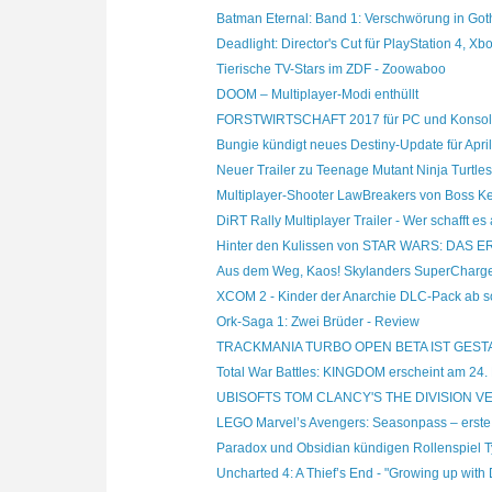
Batman Eternal: Band 1: Verschwörung in Goth
Deadlight: Director's Cut für PlayStation 4, Xbox
Tierische TV-Stars im ZDF - Zoowaboo
DOOM – Multiplayer-Modi enthüllt
FORSTWIRTSCHAFT 2017 für PC und Konsole 
Bungie kündigt neues Destiny-Update für April
Neuer Trailer zu Teenage Mutant Ninja Turtles:
Multiplayer-Shooter LawBreakers von Boss Ke
DiRT Rally Multiplayer Trailer - Wer schafft es 
Hinter den Kulissen von STAR WARS: DAS 
Aus dem Weg, Kaos! Skylanders SuperCharge
XCOM 2 - Kinder der Anarchie DLC-Pack ab sof
Ork-Saga 1: Zwei Brüder - Review
TRACKMANIA TURBO OPEN BETA IST GEST
Total War Battles: KINGDOM erscheint am 24. 
UBISOFTS TOM CLANCY'S THE DIVISION VE
LEGO Marvel’s Avengers: Seasonpass – erste
Paradox und Obsidian kündigen Rollenspiel Ty
Uncharted 4: A Thief’s End - "Growing up with D