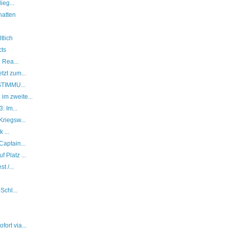
ieg...
hatten
tlich
cts
 Rea...
zt zum...
STIMMU...
m zweite...
: Im...
riegsw...
 ...
aptain...
Platz ...
t /...
Schl...
ort via...