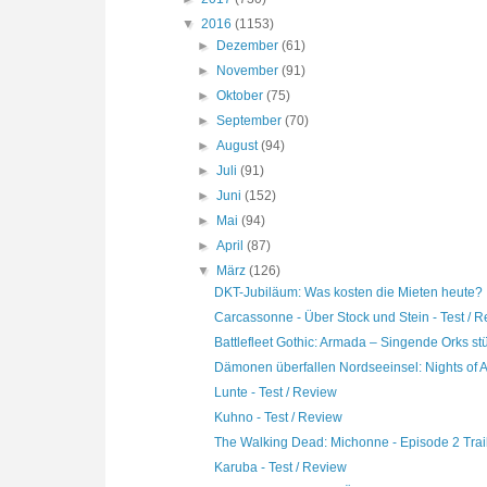
▼
2016
(1153)
►
Dezember
(61)
►
November
(91)
►
Oktober
(75)
►
September
(70)
►
August
(94)
►
Juli
(91)
►
Juni
(152)
►
Mai
(94)
►
April
(87)
▼
März
(126)
DKT-Jubiläum: Was kosten die Mieten heute?
Carcassonne - Über Stock und Stein - Test / 
Battlefleet Gothic: Armada – Singende Orks st
Dämonen überfallen Nordseeinsel: Nights of Az
Lunte - Test / Review
Kuhno - Test / Review
The Walking Dead: Michonne - Episode 2 Trai
Karuba - Test / Review