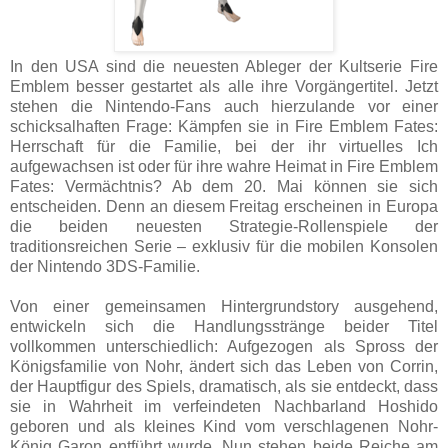
In den USA sind die neuesten Ableger der Kultserie Fire
Emblem besser gestartet als alle ihre Vorgängertitel. Jetzt
stehen die Nintendo-Fans auch hierzulande vor einer
schicksalhaften Frage: Kämpfen sie in Fire Emblem Fates:
Herrschaft für die Familie, bei der ihr virtuelles Ich
aufgewachsen ist oder für ihre wahre Heimat in Fire Emblem
Fates: Vermächtnis? Ab dem 20. Mai können sie sich
entscheiden. Denn an diesem Freitag erscheinen in Europa
die beiden neuesten Strategie-Rollenspiele der
traditionsreichen Serie – exklusiv für die mobilen Konsolen
der Nintendo 3DS-Familie.
Von einer gemeinsamen Hintergrundstory ausgehend,
entwickeln sich die Handlungsstränge beider Titel
vollkommen unterschiedlich: Aufgezogen als Spross der
Königsfamilie von Nohr, ändert sich das Leben von Corrin,
der Hauptfigur des Spiels, dramatisch, als sie entdeckt, dass
sie in Wahrheit im verfeindeten Nachbarland Hoshido
geboren und als kleines Kind vom verschlagenen Nohr-
König Garon entführt wurde. Nun stehen beide Reiche am