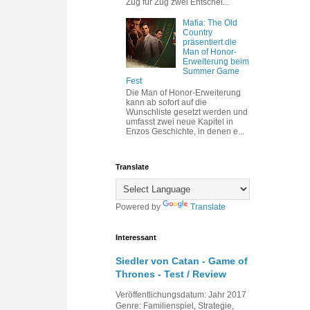
Zug für Zug zwei Entschei...
Mafia: The Old
Country
präsentiert die
Man of Honor-
Erweiterung beim
Summer Game
Fest
Die Man of Honor-Erweiterung
kann ab sofort auf die
Wunschliste gesetzt werden und
umfasst zwei neue Kapitel in
Enzos Geschichte, in denen e...
Translate
Powered by
Translate
Interessant
Siedler von Catan - Game of
Thrones - Test / Review
Veröffentlichungsdatum: Jahr 2017
Genre: Familienspiel, Strategie,