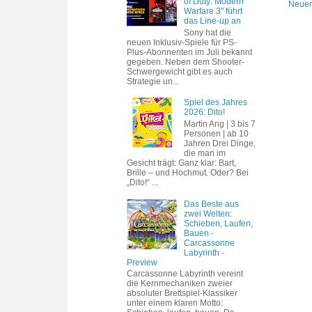
of Duty: Modern
Neuer
Warfare 3" führt
das Line-up an
Sony hat die
neuen Inklusiv-Spiele für PS-
Plus-Abonnenten im Juli bekannt
gegeben. Neben dem Shooter-
Schwergewicht gibt es auch
Strategie un...
Spiel des Jahres
2026: Dito!
Martin Ang | 3 bis 7
Personen | ab 10
Jahren Drei Dinge,
die man im
Gesicht trägt: Ganz klar: Bart,
Brille – und Hochmut. Oder? Bei
„Dito!“ ...
Das Beste aus
zwei Welten:
Schieben, Laufen,
Bauen -
Carcassonne
Labyrinth -
Preview
Carcassonne Labyrinth vereint
die Kernmechaniken zweier
absoluter Brettspiel-Klassiker
unter einem klaren Motto: