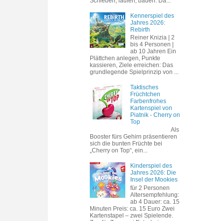
Schieben, laufen, bauen. Da...
Kennerspiel des
Jahres 2026:
Rebirth
Reiner Knizia | 2
bis 4 Personen |
ab 10 Jahren Ein
Plättchen anlegen, Punkte
kassieren, Ziele erreichen: Das
grundlegende Spielprinzip von ...
Taktisches
Früchtchen
Farbenfrohes
Kartenspiel von
Piatnik - Cherry on
Top
Als
Booster fürs Gehirn präsentieren
sich die bunten Früchte bei
„Cherry on Top“, ein...
Kinderspiel des
Jahres 2026: Die
Insel der Mookies
für 2 Personen
Altersempfehlung:
ab 4 Dauer: ca. 15
Minuten Preis: ca. 15 Euro Zwei
Kartenstapel – zwei Spielende.