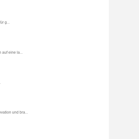
r g...
uf eine la...
.
vation und bra...