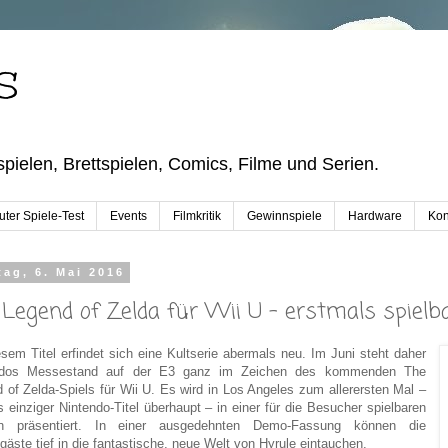
S
pielen, Brettspielen, Comics, Filme und Serien.
ter Spiele-Test
Events
Filmkritik
Gewinnspiele
Hardware
Kon
tag, 6. Mai 2016
 Legend of Zelda für Wii U - erstmals spielb
esem Titel erfindet sich eine Kultserie abermals neu. Im Juni steht daher
ndos Messestand auf der E3 ganz im Zeichen des kommenden The
 of Zelda-Spiels für Wii U. Es wird in Los Angeles zum allerersten Mal –
s einziger Nintendo-Titel überhaupt – in einer für die Besucher spielbaren
on präsentiert. In einer ausgedehnten Demo-Fassung können die
äste tief in die fantastische, neue Welt von Hyrule eintauchen.