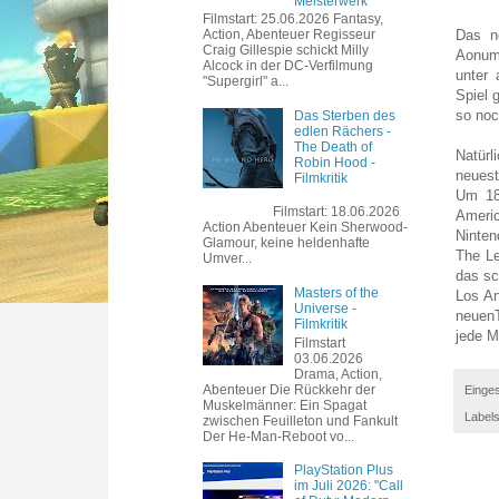
Meisterwerk
Filmstart: 25.06.2026 Fantasy,
Das n
Action, Abenteuer Regisseur
Craig Gillespie schickt Milly
Aonuma
Alcock in der DC-Verfilmung
unter
"Supergirl" a...
Spiel 
so noc
Das Sterben des
edlen Rächers -
The Death of
Natürl
Robin Hood -
neuest
Filmkritik
Um 18
Filmstart: 18.06.2026
Americ
Action Abenteuer Kein Sherwood-
Ninten
Glamour, keine heldenhafte
The Le
Umver...
das sc
Masters of the
Los An
Universe -
neuenT
Filmkritik
jede M
Filmstart
03.06.2026
Drama, Action,
Abenteuer Die Rückkehr der
Einges
Muskelmänner: Ein Spagat
Label
zwischen Feuilleton und Fankult
Der He-Man-Reboot vo...
PlayStation Plus
im Juli 2026: "Call