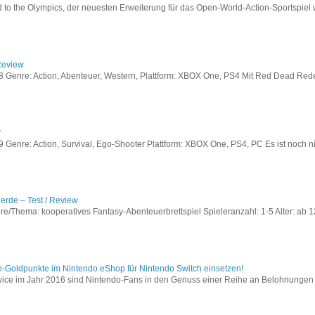
to the Olympics, der neuesten Erweiterung für das Open-World-Action-Sportspiel w
Review
Genre: Action, Abenteuer, Western, Plattform: XBOX One, PS4 Mit Red Dead Redem
w
enre: Action, Survival, Ego-Shooter Plattform: XBOX One, PS4, PC Es ist noch nic
lerde – Test / Review
e/Thema: kooperatives Fantasy-Abenteuerbrettspiel Spieleranzahl: 1-5 Alter: ab 12
o-Goldpunkte im Nintendo eShop für Nintendo Switch einsetzen!
vice im Jahr 2016 sind Nintendo-Fans in den Genuss einer Reihe an Belohnungen 