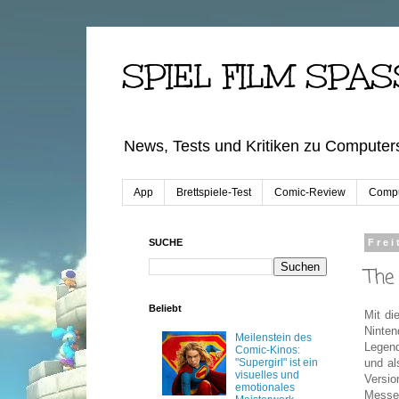
SPIEL FILM SPAS
News, Tests und Kritiken zu Computers
App
Brettspiele-Test
Comic-Review
Compu
SUCHE
Frei
The
Beliebt
Mit di
Ninte
Meilenstein des
Legend
Comic-Kinos:
"Supergirl" ist ein
und al
visuelles und
Versi
emotionales
Messeg