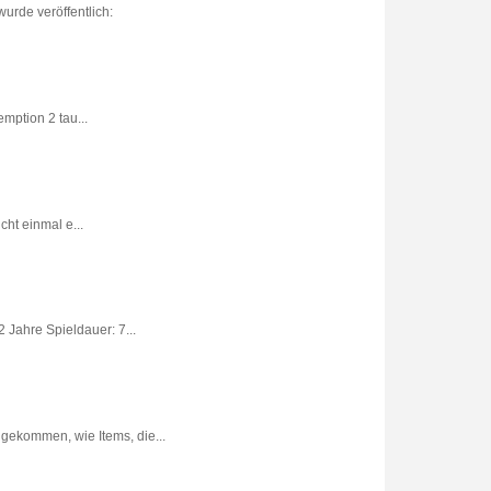
urde veröffentlich:
ption 2 tau...
ht einmal e...
 Jahre Spieldauer: 7...
gekommen, wie Items, die...