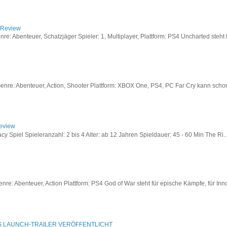
/ Review
: Abenteuer, Schatzjäger Spieler: 1, Multiplayer, Plattform: PS4 Uncharted steht fü
re: Abenteuer, Action, Shooter Plattform: XBOX One, PS4, PC Far Cry kann schon a
Review
acy Spiel Spieleranzahl: 2 bis 4 Alter: ab 12 Jahren Spieldauer: 45 - 60 Min The Ri..
re: Abenteuer, Action Plattform: PS4 God of War steht für epische Kämpfe, für Inno
S LAUNCH-TRAILER VERÖFFENTLICHT