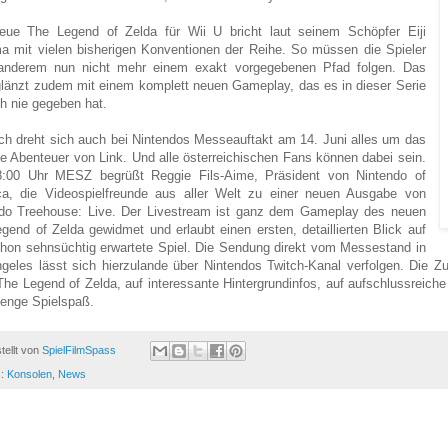
eue The Legend of Zelda für Wii U bricht laut seinem Schöpfer Eiji
 mit vielen bisherigen Konventionen der Reihe. So müssen die Spieler
 anderem nun nicht mehr einem exakt vorgegebenen Pfad folgen. Das
glänzt zudem mit einem komplett neuen Gameplay, das es in dieser Serie
h nie gegeben hat.
ich dreht sich auch bei Nintendos Messeauftakt am 14. Juni alles um das
e Abenteuer von Link. Und alle österreichischen Fans können dabei sein.
:00 Uhr MESZ begrüßt Reggie Fils-Aime, Präsident von Nintendo of
a, die Videospielfreunde aus aller Welt zu einer neuen Ausgabe von
do Treehouse: Live. Der Livestream ist ganz dem Gameplay des neuen
gend of Zelda gewidmet und erlaubt einen ersten, detaillierten Blick auf
hon sehnsüchtig erwartete Spiel. Die Sendung direkt vom Messestand in
geles lässt sich hierzulande über Nintendos Twitch-Kanal verfolgen. Die Z
he Legend of Zelda, auf interessante Hintergrundinfos, auf aufschlussreiche
enge Spielspaß.
tellt von
SpielFilmSpass
s:
Konsolen
,
News