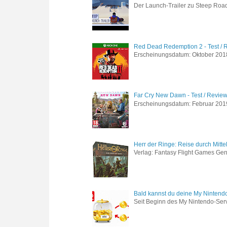
Der Launch-Trailer zu Steep Road 
Red Dead Redemption 2 - Test / 
Erscheinungsdatum: Oktober 2018 
Far Cry New Dawn - Test / Revie
Erscheinungsdatum: Februar 2019 G
Herr der Ringe: Reise durch Mitte
Verlag: Fantasy Flight Games Genr
Bald kannst du deine My Nintend
Seit Beginn des My Nintendo-Ser